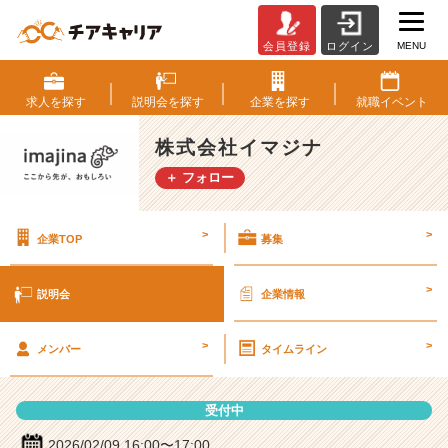
MENU
会員登録
ログイン
株
式
会
求人を
探す
説明会を
探す
企業を
探す
就職
イベント
社
イ
株式会社イマジナ
マ
＋ フォロー
ジ
ナ
の
>
>
企業TOP
募集
説
明
会
>
説明会
企業情報
詳
細
>
>
|
メンバー
タイムライン
ベ
ン
受付中
チ
ャ
2026/02/09 16:00〜17:00