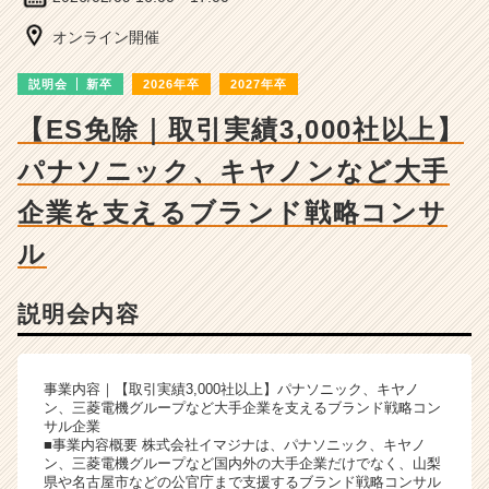
ー・
成
オンライン開催
長
企
説明会
新卒
2026年卒
2027年卒
業
か
【ES免除｜取引実績3,000社以上】
ら
パナソニック、キヤノンなど大手
ス
カ
企業を支えるブランド戦略コンサ
ウ
ト
ル
が
届
く
説明会内容
就
活
サ
事業内容｜【取引実績3,000社以上】パナソニック、キヤノ
イ
ン、三菱電機グループなど大手企業を支えるブランド戦略コン
ト
サル企業
チ
■事業内容概要 株式会社イマジナは、パナソニック、キヤノ
ン、三菱電機グループなど国内外の大手企業だけでなく、山梨
ア
県や名古屋市などの公官庁まで支援するブランド戦略コンサル
キ