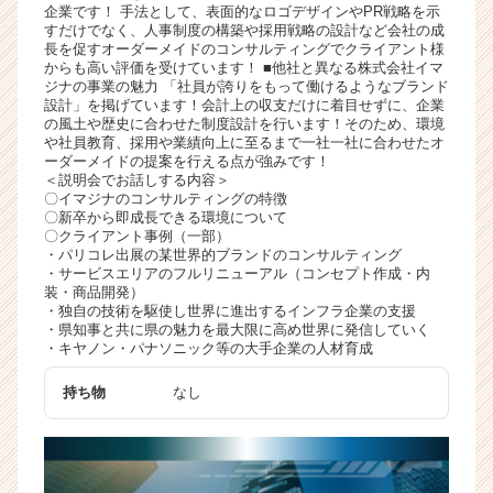
企業です！ 手法として、表面的なロゴデザインやPR戦略を示
ャ
すだけでなく、人事制度の構築や採用戦略の設計など会社の成
リ
長を促すオーダーメイドのコンサルティングでクライアント様
ア
からも高い評価を受けています！ ■他社と異なる株式会社イマ
ジナの事業の魅力 「社員が誇りをもって働けるようなブランド
（C
設計」を掲げています！会計上の収支だけに着目せずに、企業
h
の風土や歴史に合わせた制度設計を行います！そのため、環境
e
や社員教育、採用や業績向上に至るまで一社一社に合わせたオ
e
ーダーメイドの提案を行える点が強みです！
＜説明会でお話しする内容＞
r
〇イマジナのコンサルティングの特徴
C
〇新卒から即成長できる環境について
a
〇クライアント事例（一部）
r
・パリコレ出展の某世界的ブランドのコンサルティング
・サービスエリアのフルリニューアル（コンセプト作成・内
e
装・商品開発）
e
・独自の技術を駆使し世界に進出するインフラ企業の支援
r）
・県知事と共に県の魅力を最大限に高め世界に発信していく
・キヤノン・パナソニック等の大手企業の人材育成
持ち物
なし