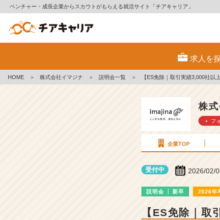
ベンチャー・成長企業からスカウトがもらえる就活サイト「チアキャリア」
株
式
求人を
会
社
HOME
＞
株式会社イマジナ
＞
説明会一覧
＞
【ES免除｜取引実績3,000
イ
マ
ジ
株式
ナ
＋ フ
の
説
明
企業TOP
会
詳
受付中
2026/02/
細
|
説明会
新卒
2026年
ベ
ン
【ES免除｜取
チ