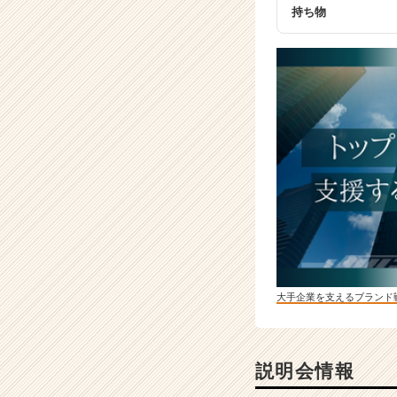
ア
持ち物
キ
ャ
リ
ア
（C
h
e
e
r
C
a
r
e
e
r）
大手企業を支えるブランド
説明会情報