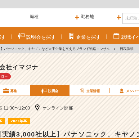
探す
説明会を
探す
企業を
探す
就職
イ
社以上】パナソニック、キヤノンなど大手企業を支えるブランド戦略コンサル
＞
日程詳細
会社イマジナ
ォロー
募集
説明会
企業情報
メンバ
06 11:00〜12:00
オンライン開催
卒
2027年卒
引実績3,000社以上】パナソニック、キヤ