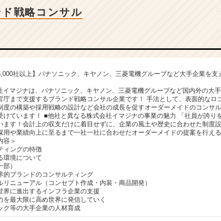
ンド戦略コンサル
3,000社以上】パナソニック、キヤノン、三菱電機グループなど大手企業を支
会社イマジナは、パナソニック、キヤノン、三菱電機グループなど国内外の大
官庁まで支援するブランド戦略コンサル企業です！ 手法として、表面的なロ
制度の構築や採用戦略の設計など会社の成長を促すオーダーメイドのコンサ
受けています！ ■他社と異なる株式会社イマジナの事業の魅力 「社員が誇り
います！会計上の収支だけに着目せずに、企業の風土や歴史に合わせた制度
採用や業績向上に至るまで一社一社に合わせたオーダーメイドの提案を行え
内容＞
ティングの特徴
る環境について
一部）
界的ブランドのコンサルティング
ルリニューアル（コンセプト作成・内装・商品開発）
世界に進出するインフラ企業の支援
力を最大限に高め世界に発信していく
ック等の大手企業の人材育成