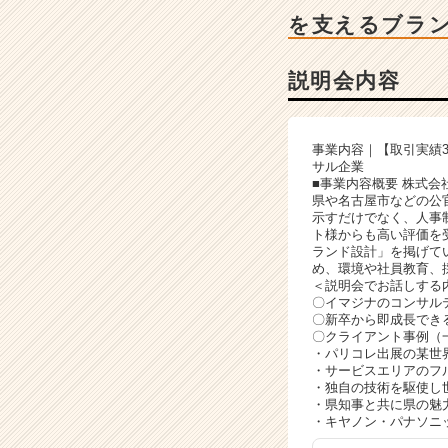
ャ
を支えるブラ
ー・
成
長
説明会内容
企
業
か
事業内容｜【取引実績
ら
サル企業
ス
■事業内容概要 株式
カ
県や名古屋市などの公
示すだけでなく、人事
ウ
ト様からも高い評価を
ト
ランド設計」を掲げて
が
め、環境や社員教育、
届
＜説明会でお話しする
〇イマジナのコンサル
く
〇新卒から即成長でき
就
〇クライアント事例（
活
・パリコレ出展の某世
サ
・サービスエリアのフ
・独自の技術を駆使し
イ
・県知事と共に県の魅
ト
・キヤノン・パナソニ
チ