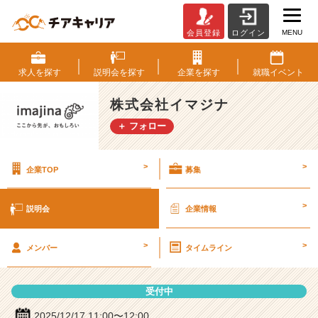
MENU
会員登録
ログイン
株
式
会
求人を
探す
説明会を
探す
企業を
探す
就職
イベント
社
イ
株式会社イマジナ
マ
＋ フォロー
ジ
ナ
の
>
>
企業TOP
募集
説
明
会
>
説明会
企業情報
詳
細
>
>
|
メンバー
タイムライン
ベ
ン
受付中
チ
ャ
2025/12/17 11:00〜12:00