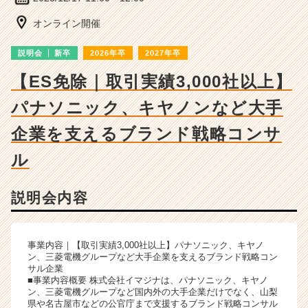
ー・
成
オンライン開催
長
企
説明会
新卒
2026年卒
2027年卒
業
か
【ES免除｜取引実績3,000社以上】
ら
パナソニック、キヤノンなど大手
ス
カ
企業を支えるブランド戦略コンサ
ウ
ト
ル
が
届
く
説明会内容
就
活
サ
事業内容｜【取引実績3,000社以上】パナソニック、キヤノ
イ
ン、三菱電機グループなど大手企業を支えるブランド戦略コン
ト
サル企業
チ
■事業内容概要 株式会社イマジナは、パナソニック、キヤノ
ン、三菱電機グループなど国内外の大手企業だけでなく、山梨
ア
県や名古屋市などの公官庁まで支援するブランド戦略コンサル
キ