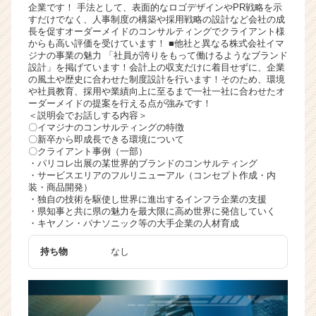
企業です！ 手法として、表面的なロゴデザインやPR戦略を示
ャ
すだけでなく、人事制度の構築や採用戦略の設計など会社の成
リ
長を促すオーダーメイドのコンサルティングでクライアント様
ア
からも高い評価を受けています！ ■他社と異なる株式会社イマ
ジナの事業の魅力 「社員が誇りをもって働けるようなブランド
（C
設計」を掲げています！会計上の収支だけに着目せずに、企業
h
の風土や歴史に合わせた制度設計を行います！そのため、環境
e
や社員教育、採用や業績向上に至るまで一社一社に合わせたオ
e
ーダーメイドの提案を行える点が強みです！
＜説明会でお話しする内容＞
r
〇イマジナのコンサルティングの特徴
C
〇新卒から即成長できる環境について
a
〇クライアント事例（一部）
r
・パリコレ出展の某世界的ブランドのコンサルティング
・サービスエリアのフルリニューアル（コンセプト作成・内
e
装・商品開発）
e
・独自の技術を駆使し世界に進出するインフラ企業の支援
r）
・県知事と共に県の魅力を最大限に高め世界に発信していく
・キヤノン・パナソニック等の大手企業の人材育成
持ち物
なし