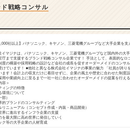
ンド戦略コンサル
3,000社以上】パナソニック、キヤノン、三菱電機グループなど大手企業を支
会社イマジナは、パナソニック、キヤノン、三菱電機グループなど国内外の大
官庁まで支援するブランド戦略コンサル企業です！ 手法として、表面的なロ
制度の構築や採用戦略の設計など会社の成長を促すオーダーメイドのコンサ
受けています！ ■他社と異なる株式会社イマジナの事業の魅力 「社員が誇り
います！会計上の収支だけに着目せずに、企業の風土や歴史に合わせた制度
採用や業績向上に至るまで一社一社に合わせたオーダーメイドの提案を行え
内容＞
ティングの特徴
る環境について
一部）
界的ブランドのコンサルティング
ルリニューアル（コンセプト作成・内装・商品開発）
世界に進出するインフラ企業の支援
力を最大限に高め世界に発信していく
ック等の大手企業の人材育成