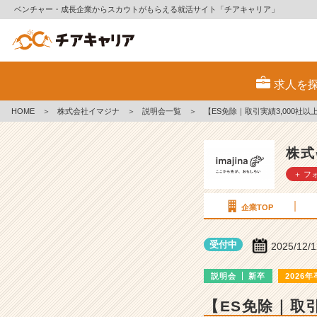
ベンチャー・成長企業からスカウトがもらえる就活サイト「チアキャリア」
株
式
求人を
会
社
HOME
＞
株式会社イマジナ
＞
説明会一覧
＞
【ES免除｜取引実績3,000
イ
マ
ジ
株式
ナ
＋ フ
の
説
明
企業TOP
会
詳
受付中
2025/12/
細
|
説明会
新卒
2026年
ベ
ン
【ES免除｜取
チ