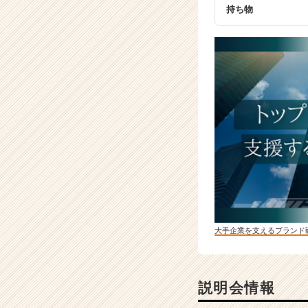
ア
持ち物
キ
ャ
リ
ア
（C
h
e
e
r
C
a
r
e
e
r）
大手企業を支えるブランド
説明会情報