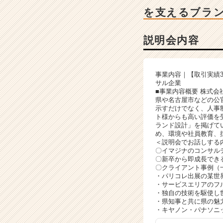
ャ
を支えるブラ
ー・
成
長
説明会内容
企
業
か
事業内容｜【取引実績
ら
サル企業
ス
■事業内容概要 株式
カ
県や名古屋市などの公
示すだけでなく、人事
ウ
ト様からも高い評価を
ト
ランド設計」を掲げて
が
め、環境や社員教育、
届
＜説明会でお話しする
〇イマジナのコンサル
く
〇新卒から即成長でき
就
〇クライアント事例（
活
・パリコレ出展の某世
サ
・サービスエリアのフ
・独自の技術を駆使し
イ
・県知事と共に県の魅
ト
・キヤノン・パナソニ
チ