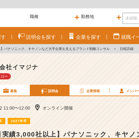
探す
説明会を
探す
企業を
探す
就職
イ
社以上】パナソニック、キヤノンなど大手企業を支えるブランド戦略コンサル
＞
日程詳細
会社イマジナ
ォロー
募集
説明会
企業情報
メンバ
12 11:00〜12:00
オンライン開催
卒
2027年卒
引実績3,000社以上】パナソニック、キヤ