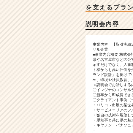
ャ
を支えるブラ
ー・
成
長
説明会内容
企
業
か
事業内容｜【取引実績
ら
サル企業
ス
■事業内容概要 株式
カ
県や名古屋市などの公
示すだけでなく、人事
ウ
ト様からも高い評価を
ト
ランド設計」を掲げて
が
め、環境や社員教育、
届
＜説明会でお話しする
〇イマジナのコンサル
く
〇新卒から即成長でき
就
〇クライアント事例（
活
・パリコレ出展の某世
サ
・サービスエリアのフ
・独自の技術を駆使し
イ
・県知事と共に県の魅
ト
・キヤノン・パナソニ
チ