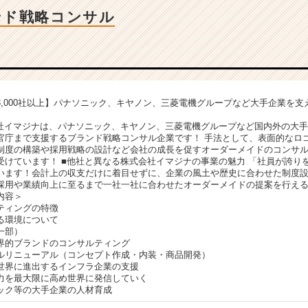
ンド戦略コンサル
3,000社以上】パナソニック、キヤノン、三菱電機グループなど大手企業を支
会社イマジナは、パナソニック、キヤノン、三菱電機グループなど国内外の大
官庁まで支援するブランド戦略コンサル企業です！ 手法として、表面的なロ
制度の構築や採用戦略の設計など会社の成長を促すオーダーメイドのコンサ
受けています！ ■他社と異なる株式会社イマジナの事業の魅力 「社員が誇り
います！会計上の収支だけに着目せずに、企業の風土や歴史に合わせた制度
採用や業績向上に至るまで一社一社に合わせたオーダーメイドの提案を行え
内容＞
ティングの特徴
る環境について
一部）
界的ブランドのコンサルティング
ルリニューアル（コンセプト作成・内装・商品開発）
世界に進出するインフラ企業の支援
力を最大限に高め世界に発信していく
ック等の大手企業の人材育成