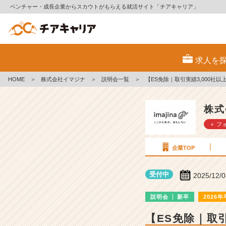
ベンチャー・成長企業からスカウトがもらえる就活サイト「チアキャリア」
株
式
求人を
会
社
HOME
＞
株式会社イマジナ
＞
説明会一覧
＞
【ES免除｜取引実績3,000
イ
マ
ジ
株式
ナ
＋ フ
の
説
明
企業TOP
会
詳
受付中
2025/12/
細
|
説明会
新卒
2026年
ベ
ン
【ES免除｜取
チ