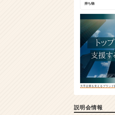
ア
持ち物
キ
ャ
リ
ア
（C
h
e
e
r
C
a
r
e
e
r）
大手企業を支えるブランド
説明会情報