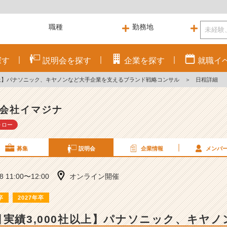
探す
説明会を
探す
企業を
探す
就職
イ
社以上】パナソニック、キヤノンなど大手企業を支えるブランド戦略コンサル
＞
日程詳細
会社イマジナ
ォロー
募集
説明会
企業情報
メンバ
08 11:00〜12:00
オンライン開催
卒
2027年卒
引実績3,000社以上】パナソニック、キヤ