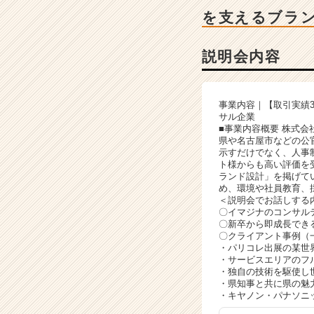
ャ
を支えるブラ
ー・
成
長
説明会内容
企
業
か
事業内容｜【取引実績
ら
サル企業
ス
■事業内容概要 株式
カ
県や名古屋市などの公
示すだけでなく、人事
ウ
ト様からも高い評価を
ト
ランド設計」を掲げて
が
め、環境や社員教育、
届
＜説明会でお話しする
〇イマジナのコンサル
く
〇新卒から即成長でき
就
〇クライアント事例（
活
・パリコレ出展の某世
サ
・サービスエリアのフ
・独自の技術を駆使し
イ
・県知事と共に県の魅
ト
・キヤノン・パナソニ
チ