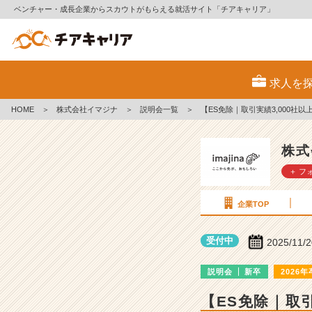
ベンチャー・成長企業からスカウトがもらえる就活サイト「チアキャリア」
株
式
求人を
会
社
HOME
＞
株式会社イマジナ
＞
説明会一覧
＞
【ES免除｜取引実績3,000
イ
マ
ジ
株式
ナ
＋ フ
の
説
明
企業TOP
会
詳
受付中
2025/11/
細
|
説明会
新卒
2026年
ベ
ン
【ES免除｜取
チ