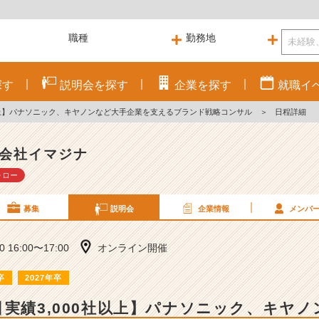
探す
説明会を
探す
企業を
探す
就職
イ
社以上】パナソニック、キヤノンなど大手企業を支えるブランド戦略コンサル
＞
日程詳細
会社イマジナ
ォロー
募集
説明会
企業情報
メンバ
20 16:00〜17:00
オンライン開催
卒
2027年卒
引実績3,000社以上】パナソニック、キヤ