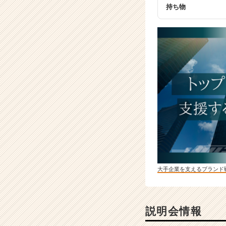
ア
持ち物
キ
ャ
リ
ア
（C
h
e
e
r
C
a
r
e
e
r）
大手企業を支えるブランド
説明会情報