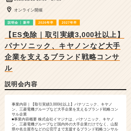
ー・
成
オンライン開催
長
企
説明会
新卒
2026年卒
2027年卒
業
か
【ES免除｜取引実績3,000社以上】
ら
パナソニック、キヤノンなど大手
ス
カ
企業を支えるブランド戦略コンサ
ウ
ト
ル
が
届
く
説明会内容
就
活
サ
事業内容｜【取引実績3,000社以上】パナソニック、キヤノ
イ
ン、三菱電機グループなど大手企業を支えるブランド戦略コン
ト
サル企業
チ
■事業内容概要 株式会社イマジナは、パナソニック、キヤノ
ン、三菱電機グループなど国内外の大手企業だけでなく、山梨
ア
県や名古屋市などの公官庁まで支援するブランド戦略コンサル
キ