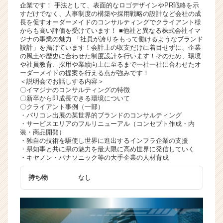
企業です！ 手法として、表面的なロゴデザインやPR戦略を示
ャ
すだけでなく、人事制度の構築や採用戦略の設計など会社の成
リ
長を促すオーダーメイドのコンサルティングでクライアント様
ア
からも高い評価を受けています！ ■他社と異なる株式会社イマ
ジナの事業の魅力 「社員が誇りをもって働けるようなブランド
（C
設計」を掲げています！会計上の収支だけに着目せずに、企業
h
の風土や歴史に合わせた制度設計を行います！そのため、環境
e
や社員教育、採用や業績向上に至るまで一社一社に合わせたオ
e
ーダーメイドの提案を行える点が強みです！
＜説明会でお話しする内容＞
r
〇イマジナのコンサルティングの特徴
C
〇新卒から即成長できる環境について
a
〇クライアント事例（一部）
r
・パリコレ出展の某世界的ブランドのコンサルティング
・サービスエリアのフルリニューアル（コンセプト作成・内
e
装・商品開発）
e
・独自の技術を駆使し世界に進出するインフラ企業の支援
r）
・県知事と共に県の魅力を最大限に高め世界に発信していく
・キヤノン・パナソニック等の大手企業の人材育成
持ち物
なし