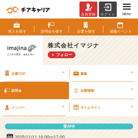
MENU
会員登録
ログイン
株
式
会
求人を
探す
説明会を
探す
企業を
探す
就職
イベント
社
イ
株式会社イマジナ
マ
＋ フォロー
ジ
ナ
の
>
>
企業TOP
募集
説
明
会
>
説明会
企業情報
詳
細
>
>
|
メンバー
タイムライン
ベ
ン
受付中
チ
ャ
2025/11/11 16:00〜17:00