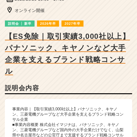
ー・
成
オンライン開催
長
企
説明会
新卒
2026年卒
2027年卒
業
か
【ES免除｜取引実績3,000社以上】
ら
パナソニック、キヤノンなど大手
ス
カ
企業を支えるブランド戦略コンサ
ウ
ト
ル
が
届
く
説明会内容
就
活
サ
事業内容｜【取引実績3,000社以上】パナソニック、キヤノ
イ
ン、三菱電機グループなど大手企業を支えるブランド戦略コン
ト
サル企業
チ
■事業内容概要 株式会社イマジナは、パナソニック、キヤノ
ン、三菱電機グループなど国内外の大手企業だけでなく、山梨
ア
県や名古屋市などの公官庁まで支援するブランド戦略コンサル
キ