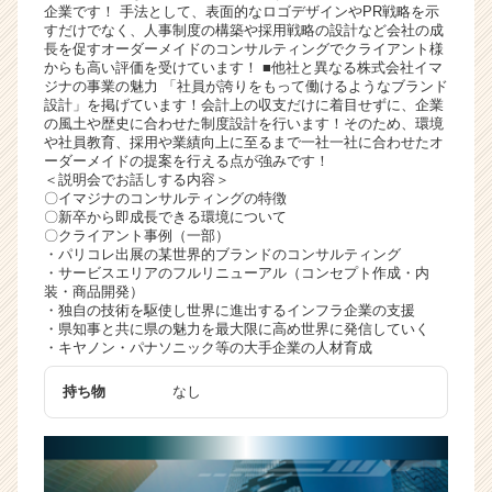
企業です！ 手法として、表面的なロゴデザインやPR戦略を示
ャ
すだけでなく、人事制度の構築や採用戦略の設計など会社の成
リ
長を促すオーダーメイドのコンサルティングでクライアント様
ア
からも高い評価を受けています！ ■他社と異なる株式会社イマ
ジナの事業の魅力 「社員が誇りをもって働けるようなブランド
（C
設計」を掲げています！会計上の収支だけに着目せずに、企業
h
の風土や歴史に合わせた制度設計を行います！そのため、環境
e
や社員教育、採用や業績向上に至るまで一社一社に合わせたオ
e
ーダーメイドの提案を行える点が強みです！
＜説明会でお話しする内容＞
r
〇イマジナのコンサルティングの特徴
C
〇新卒から即成長できる環境について
a
〇クライアント事例（一部）
r
・パリコレ出展の某世界的ブランドのコンサルティング
・サービスエリアのフルリニューアル（コンセプト作成・内
e
装・商品開発）
e
・独自の技術を駆使し世界に進出するインフラ企業の支援
r）
・県知事と共に県の魅力を最大限に高め世界に発信していく
・キヤノン・パナソニック等の大手企業の人材育成
持ち物
なし