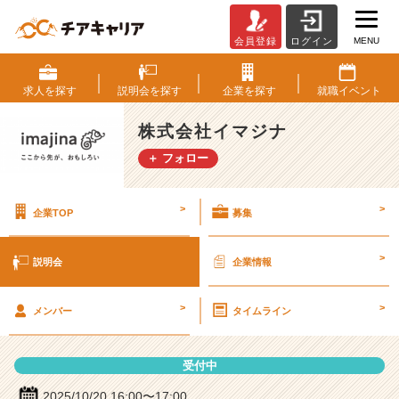
MENU
会員登録
ログイン
株
式
会
求人を
探す
説明会を
探す
企業を
探す
就職
イベント
社
イ
株式会社イマジナ
マ
＋ フォロー
ジ
ナ
の
>
>
企業TOP
募集
説
明
会
>
説明会
企業情報
詳
細
>
>
|
メンバー
タイムライン
ベ
ン
受付中
チ
ャ
2025/10/20 16:00〜17:00