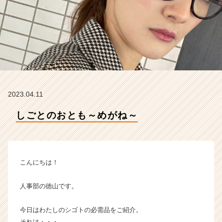
イ
ム
ラ
イ
ン】
|
ベ
ン
チ
2023.04.11
ャ
ー・
しごとのおとも～めがね～
成
長
企
業
か
こんにちは！
ら
ス
人事部の徳山です。
カ
ウ
今日はわたしのシゴトの必需品をご紹介。
ト
が
それは・・・