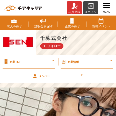
MENU
会員登録
ログイン
し
ご
と
求人を
探す
説明会を
探す
企業を
探す
就職
イベント
の
お
千株式会社
と
＋ フォロー
も
～
め
>
>
企業TOP
企業情報
が
ね
～
>
メンバー
【千
株
式
会
社
の
タ