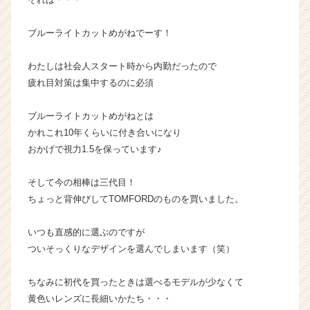
届
く
ブルーライトカットめがねでーす！
就
活
わたしは社会人スタート時から内勤だったので
サ
疲れ目対策は集中するのに必須
イ
ト
チ
ブルーライトカットめがねとは
ア
かれこれ10年くらいに付き合いになり
キ
おかげで視力1.5を保っています♪
ャ
リ
そして今の相棒は三代目！
ア
ちょっと背伸びしてTOMFORDのものを買いました。
（C
h
e
いつも直感的に選ぶのですが
e
ついそっくりなデザインを選んでしまいます（笑）
r
C
ちなみに初代を買ったときは選べるモデルが少なくて
a
黄色いレンズに長細いかたち・・・
r