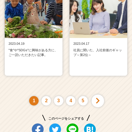
2023.04.19
2023.04.17
"食"や"SDGs"に興味がある方に、
社員に聞いた、入社前後のギャッ
ご一読いただきたい記事。
プ～第2位～
1
2
3
4
5
このページをシェアする