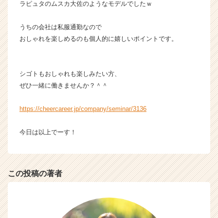
ラピュタのムスカ大佐のようなモデルでしたｗ
e
e
r）
うちの会社は私服通勤なので
おしゃれを楽しめるのも個人的に嬉しいポイントです。
シゴトもおしゃれも楽しみたい方、
ぜひ一緒に働きませんか？＾＾
https://cheercareer.jp/company/seminar/3136
今日は以上でーす！
この投稿の著者