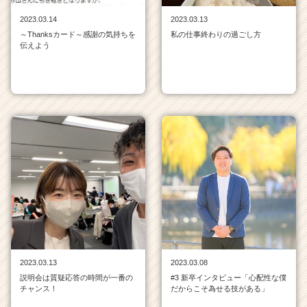
ャ
2023.03.14
2023.03.13
リ
～Thanksカード～感謝の気持ちを
私の仕事終わりの過ごし方
ア
伝えよう
（C
h
e
e
r
C
a
r
e
e
r）
2023.03.13
2023.03.08
説明会は質疑応答の時間が一番の
#3 新卒インタビュー「心配性な僕
チャンス！
だからこそ為せる技がある」