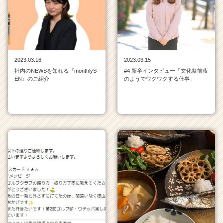
ー・
成
長
企
業
か
2023.03.16
2023.03.15
ら
社内のNEWSを知れる『monthlyS
#4 新卒インタビュー「文化祭前夜
ス
EN』のご紹介
のようでワクワクする仕事」
カ
ウ
ト
が
届
く
就
活
サ
イ
ト
チ
ア
キ