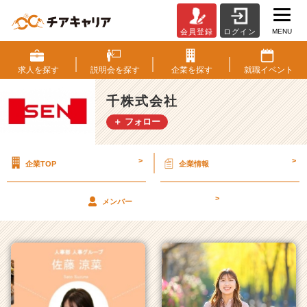
MENU
会員登録
ログイン
千
株
式
求人を
探す
説明会を
探す
企業を
探す
就職
イベント
会
社
千株式会社
の
＋ フォロー
タ
イ
ム
>
>
企業TOP
企業情報
ラ
イ
ン
>
メンバー
一
覧
|
ベ
ン
チ
ャ