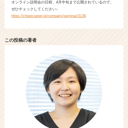
オンライン説明会の日程、4月中旬まで公開されているので、
a
ぜひチェックしてください↓
r
e
https://cheercareer.jp/company/seminar/3136
e
r）
この投稿の著者