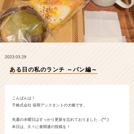
の
タ
イ
ム
ラ
イ
ン】
|
ベ
2023.03.29
ン
チ
ある日の私のランチ ～パン編～
ャ
ー・
成
長
企
こんばんは！
業
千株式会社 採用アシスタントの大橋です。
か
ら
先週の水曜日はすっかり更新を忘れておりました…(^^;)
ス
本日は、久々に食関連の投稿を！
カ
ウ