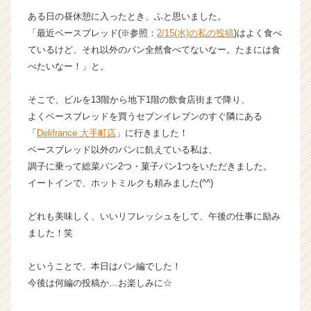
ト
ある日の昼休憩に入ったとき、ふと思いました。
が
「最近ベースブレッド(※参照：
2/15(水)の私の投稿
)はよく食べ
届
ているけど、それ以外のパン全然食べてないなー。たまには食
く
べたいなー！」と。
就
活
そこで、ビルを13階から地下1階の飲食店街まで降り、
サ
イ
よくベースブレッドを買うセブンイレブンのすぐ隣にある
ト
「
Delifrance 大手町店
」に行きました！
チ
ベースブレッド以外のパンに飢えている私は、
ア
調子に乗って総菜パン2つ・菓子パン1つをいただきました。
キ
イートインで、ホットミルクも頼みました(^^)
ャ
リ
どれも美味しく、いいリフレッシュをして、午後の仕事に励み
ア
（C
ました！笑
h
e
ということで、本日はパン編でした！
e
今後は何編の投稿か…お楽しみに☆
r
C