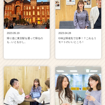
2023.05.19
2023.04.28
帰り道に東京駅を通って帰るの
GWは帰省先で仕事！？これもリ
も...いとをかし。
モートのいいところ！