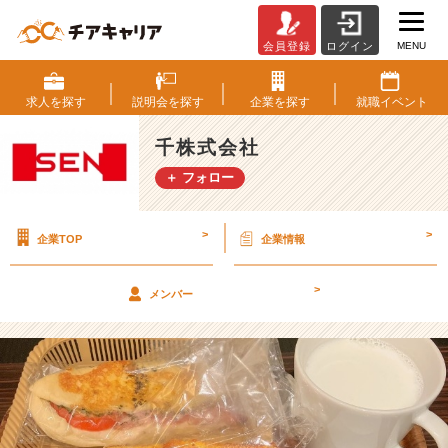
MENU
会員登録
ログイン
あ
る
日
求人を
探す
説明会を
探す
企業を
探す
就職
イベント
の
私
千株式会社
の
＋ フォロー
ラ
ン
チ
>
>
企業TOP
企業情報
～
パ
ン
>
メンバー
編
～
【千
株
式
会
社