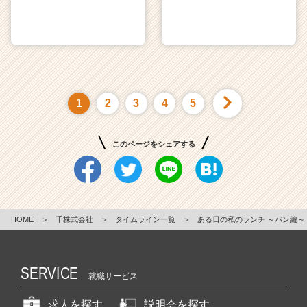
1
2
3
4
5
このページをシェアする
HOME
＞
千株式会社
＞
タイムライン一覧
＞
ある日の私のランチ ～パン編～
SERVICE
就職サービス
求人を探す
説明会を探す