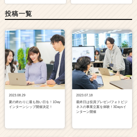
C
a
投稿一覧
r
e
e
r）
2023.08.29
2023.07.18
夏の終わりに最も熱い日を！1Day
最終日は役員プレゼン/フォトビジ
インターンシップ開催決定！
ネスの事業立案を体験！3Daysイ
ンターン開催