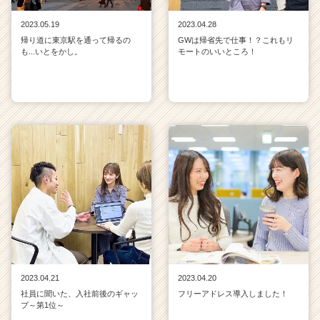
2023.05.19
2023.04.28
帰り道に東京駅を通って帰るの
GWは帰省先で仕事！？これもリ
も...いとをかし。
モートのいいところ！
2023.04.21
2023.04.20
社員に聞いた、入社前後のギャッ
フリーアドレス導入しました！
プ～第1位～