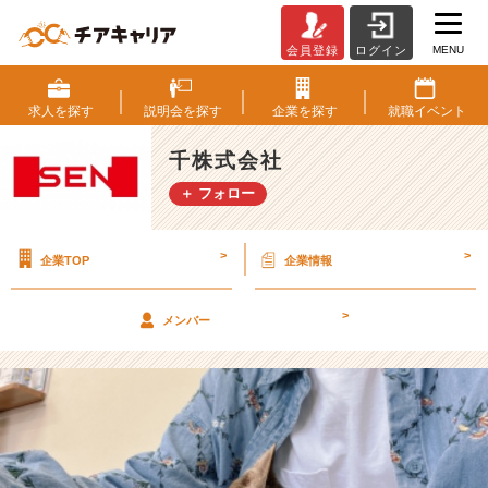
MENU
会員登録
ログイン
土
日
の
求人を
探す
説明会を
探す
企業を
探す
就職
イベント
休
み
千株式会社
に
＋ フォロー
エ
ネ
ル
>
>
企業TOP
企業情報
ギ
ー
チ
>
メンバー
ャ
ー
ジ！
【千
株
式
会