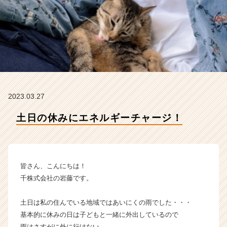
社
の
タ
イ
ム
ラ
イ
ン】
|
2023.03.27
ベ
ン
土日の休みにエネルギーチャージ！
チ
ャ
ー・
成
長
皆さん、こんにちは！
企
千株式会社の岩藤です。
業
か
土日は私の住んでいる地域ではあいにくの雨でした・・・
ら
基本的に休みの日は子どもと一緒に外出しているので
ス
カ
雨はさすがに外に行けない。