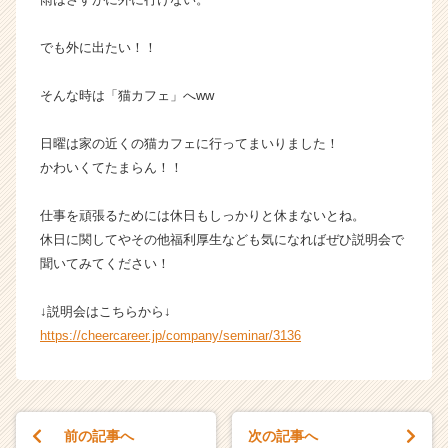
ウ
ト
でも外に出たい！！
が
届
そんな時は「猫カフェ」へww
く
就
日曜は家の近くの猫カフェに行ってまいりました！
活
サ
かわいくてたまらん！！
イ
ト
仕事を頑張るためには休日もしっかりと休まないとね。
チ
休日に関してやその他福利厚生なども気になればぜひ説明会で
ア
聞いてみてください！
キ
ャ
↓説明会はこちらから↓
リ
ア
https://cheercareer.jp/company/seminar/3136
（C
h
e
e
前の記事へ
次の記事へ
r