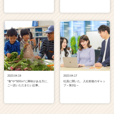
2023.04.19
2023.04.17
"食"や"SDGs"に興味がある方に、
社員に聞いた、入社前後のギャッ
ご一読いただきたい記事。
プ～第2位～