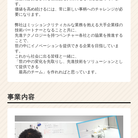
キ
す。
ャ
価値を高め続けるには、常に新しい事柄へのチャレンジが必
リ
要になります。
ア
弊社はミッションクリティカルな業務を抱える大手企業様の
（C
技術パートナーとなることと共に、
h
先進テクノロジーを持つベンチャー各社との協業を推進する
e
ことで、
世の中にイノベーションを提供できる企業を目指していま
e
す。
r
これから社会に出る皆様と一緒に、
C
「世の中の変化を先取りし、先進技術をソリューションとし
a
て提供できる
最高のチーム」を作れればと思っています。
r
e
e
r）
事業内容