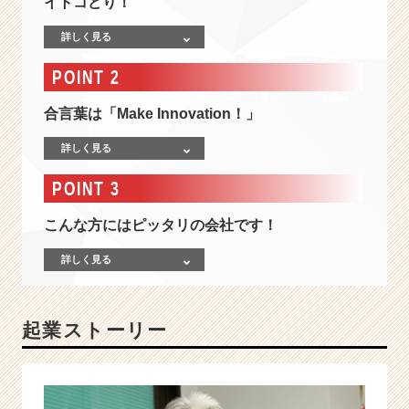
イトコどり！
ル，
ビ
詳しく見る
ッ
ク
POINT 2
デ
ー
合言葉は「Make Innovation！」
タ，
ド
詳しく見る
ロ
ー
POINT 3
ン，
最
こんな方にはピッタリの会社です！
先
端
詳しく見る
へ
の
投
起業ストーリー
資
を
続
け
る