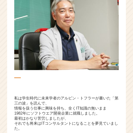
【大
型
ベ
ン
チ
ャ
ー】
が、
好
奇
心
を
刺
激
す
私は学生時代に未来学者のアルビン・トフラーが書いた「第
る！
三の波」を読んで、
|
情報を扱う仕事に興味を持ち、全くIT知識の無いまま
ベ
1982年にソフトウエア開発企業に就職しました。
ン
最初はかなり苦労しましたが、
それでも将来はITコンサルタントになることを夢見ていまし
チ
た。
ャ