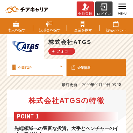
MENU
会員登録
ログイン
株
式
会
求人を
探す
説明会を
探す
企業を
探す
就職
イベント
社
A
株式会社ATGS
T
＋ フォロー
G
S
の
>
企業TOP
企業情報
会
社
情
最終更新： 2020年02月29日 03:18
報
-
株式会社ATGSの特徴
ウ
ェ
POINT 1
ア
ラ
先端領域への豊富な投資。大手とベンチャーのイ
ブ