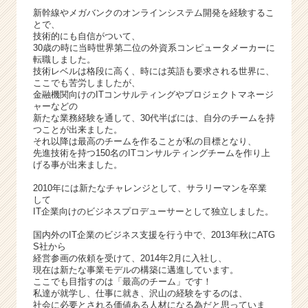
ー・
新幹線やメガバンクのオンラインシステム開発を経験するこ
成
とで、
技術的にも自信がついて、
長
30歳の時に当時世界第二位の外資系コンピュータメーカーに
企
転職しました。
業
技術レベルは格段に高く、時には英語も要求される世界に、
か
ここでも苦労しましたが、
ら
金融機関向けのITコンサルティングやプロジェクトマネージ
ャーなどの
ス
新たな業務経験を通して、30代半ばには、自分のチームを持
カ
つことが出来ました。
ウ
それ以降は最高のチームを作ることが私の目標となり、
ト
先進技術を持つ150名のITコンサルティングチームを作り上
げる事が出来ました。
が
届
2010年には新たなチャレンジとして、サラリーマンを卒業
く
して
就
IT企業向けのビジネスプロデューサーとして独立しました。
活
国内外のIT企業のビジネス支援を行う中で、2013年秋にATG
サ
S社から
イ
経営参画の依頼を受けて、2014年2月に入社し、
ト
現在は新たな事業モデルの構築に邁進しています。
ここでも目指すのは「最高のチーム」です！
チ
私達が就学し、仕事に就き、沢山の経験をするのは、
ア
社会に必要とされる価値ある人材になる為だと思っていま