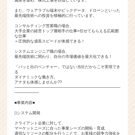
施策を進め、株式上場を目指しています。
また、ウェアラブル端末やビックデータ、ドローンといった
最先端技術への投資を積極的に行っています。
コンサルティング営業職の場合、
大手企業の経営トップ層相手の仕事×任せてもらえる広範囲
な仕事
＝圧倒的な成長スピードが体感できる！
システムエンジニア職の場合、
最先端技術に関わり、自分の市場価値を最大化できる！
「パッと出のベンチャー」ではない当社だからこそ実現でき
る
ダイナミックな働き方。
アナタも体感しませんか??
───────────────────────────────────────
─────────
■事業内容■
□システム開発
クライアント企業に対して、
マーケットニーズに合った事業シーズの開拓・育成、
適切なリソースの配分を行うことで、お客様の競争力強化を