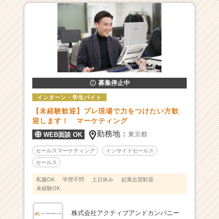
X
推
進
『組
織・
人
事
戦
募集停止中
略
インターン・学生バイト
コ
【未経験歓迎】プレ現場で力をつけたい方歓
ン
迎します！ マーケティング
サ
ル
勤務地：
東京都
WEB面談 OK
タ
セールスマーケティング
インサイドセールス
ン
ト』
セールス
で
私服OK
学歴不問
土日休み
起業志望歓迎
企
未経験OK
業
の
株式会社アクティブアンドカンパニー
経