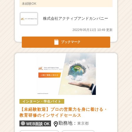
カ
未経験OK
ウ
ト
株式会社アクティブアンドカンパニー
が
届
2022年05月11日 10:49 更新
く
就
ブックマーク
活
サ
イ
ト
チ
ア
キ
ャ
リ
ア
インターン・学生バイト
（C
【未経験歓迎】プロの営業力を身に着ける・
h
教育研修のインサイドセールス
e
勤務地：
東京都
WEB面談 OK
e
r