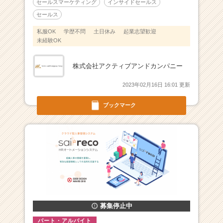
セールスマーケティング
インサイドセールス
C
セールス
a
r
私服OK
学歴不問
土日休み
起業志望歓迎
e
未経験OK
e
r）
株式会社アクティブアンドカンパニー
2023年02月16日 16:01 更新
ブックマーク
募集停止中
パート・アルバイト