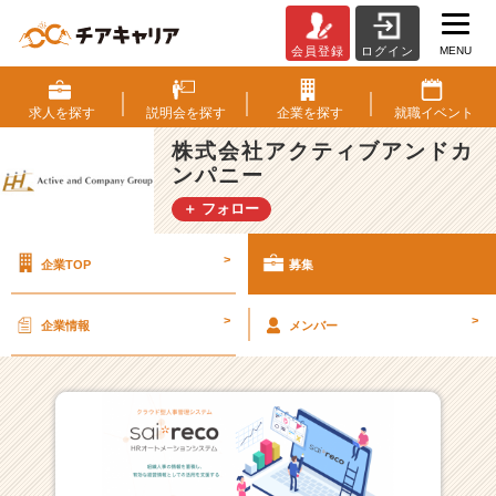
MENU
会員登録
ログイン
株
式
会
求人を
探す
説明会を
探す
企業を
探す
就職
イベント
社
株式会社アクティブアンドカ
ア
ンパニー
ク
テ
＋ フォロー
ィ
ブ
>
企業TOP
募集
ア
ン
ド
>
>
企業情報
メンバー
カ
ン
パ
ニ
ー
の
採