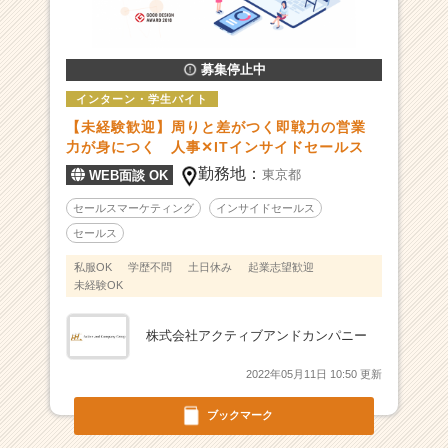
用/
求
人
一
募集停止中
覧
インターン・学生バイト
-
【未経験歓迎】周りと差がつく即戦力の営業
【2
力が身につく 人事✕ITインサイドセールス
0
勤務地：
2
東京都
WEB面談 OK
6
セールスマーケティング
インサイドセールス
年
セールス
度
上
私服OK
学歴不問
土日休み
起業志望歓迎
場
未経験OK
目
標】
株式会社アクティブアンドカンパニー
人
事
2022年05月11日 10:50 更新
領
域
ブックマーク
の
D