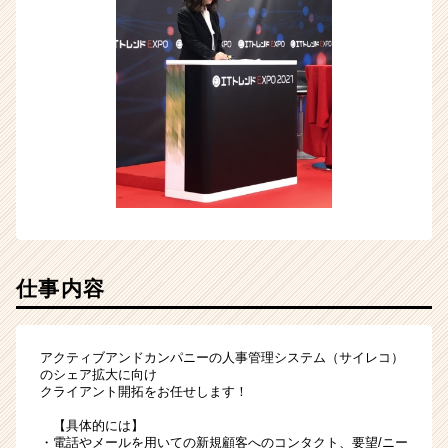
活
サ
イ
ト
チ
ア
キ
ャ
リ
ア
（CheerCareer）
仕事内容
アクティブアンドカンパニーの人事管理システム（サイレコ）
のシェア拡大に向け
クライアント開拓をお任せします！
【具体的には】
・電話やメールを用いての新規顧客へのコンタクト、要望/ニー