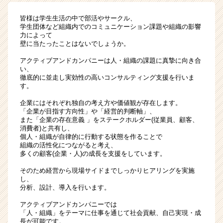
皆様は学生生活の中で部活やサークル、
学生団体など組織内でのコミュニケーション課題や組織の影響
力によって
壁に当たったことはないでしょうか。
アクティブアンドカンパニーは人・組織の課題に真摯に向き合
い、
徹底的に並走し実効性の高いコンサルティング支援を行いま
す。
企業にはそれぞれ独自の考え方や価値観が存在します。
「企業が目指す方向性」や「経営的判断軸」、
また「企業の存在意義 」をステークホルダー(従業員、顧客、
消費者)と共有し、
個人・組織が自律的に行動する状態を作ることで
組織の活性化につながると考え、
多くの顧客(企業・人)の成長を支援をしています。
そのため経営から現場サイドまでしっかりヒアリングを実施
し、
分析、設計、導入を行います。
アクティブアンドカンパニーでは
「人・組織」をテーマに仕事を通じて社会貢献、自己実現・成
長が可能です。