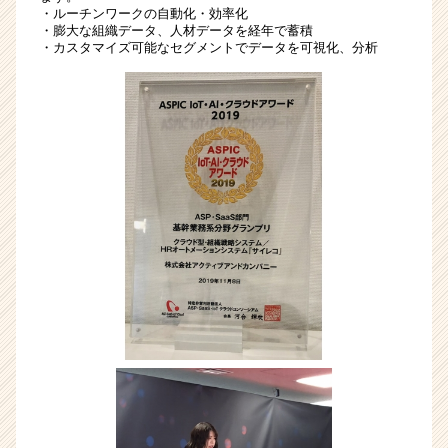
ス
・ルーチンワークの自動化・効率化
・膨大な組織データ、人材データを経年で蓄積
|
・カスタマイズ可能なセグメントでデータを可視化、分析
ベ
ン
チ
ャ
ー・
成
長
企
業
か
ら
ス
カ
ウ
ト
が
届
く
就