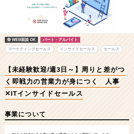
用/
求
人
-
【未
経
験
WEB面談 OK
パート・アルバイト
歓
マーケティングセールス
インサイドセールス
セールス
迎/
週
3
【未経験歓迎/週3日～】周りと差がつ
日
～】
く即戦力の営業力が身につく 人事
周
り
✕ITインサイドセールス
と
差
が
事業について
つ
く
即
戦