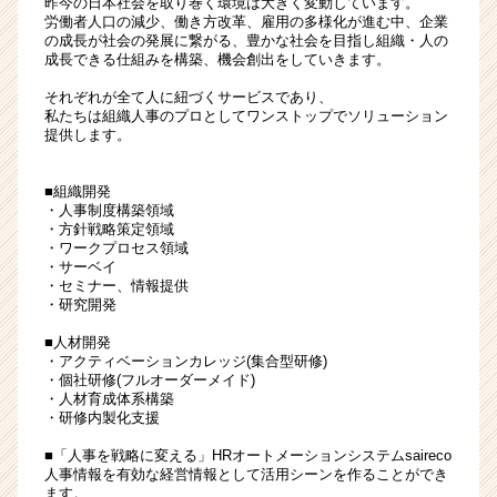
昨今の日本社会を取り巻く環境は大きく変動しています。
力
労働者人口の減少、働き方改革、雇用の多様化が進む中、企業
の成長が社会の発展に繋がる、豊かな社会を目指し組織・人の
の
成長できる仕組みを構築、機会創出をしていきます。
営
業
それぞれが全て人に紐づくサービスであり、
力
私たちは組織人事のプロとしてワンストップでソリューション
提供します。
が
身
に
■組織開発
つ
・人事制度構築領域
・方針戦略策定領域
く
・ワークプロセス領域
人
・サーベイ
事
・セミナー、情報提供
✕IT
・研究開発
イ
■人材開発
ン
・アクティベーションカレッジ(集合型研修)
サ
・個社研修(フルオーダーメイド)
イ
・人材育成体系構築
ド
・研修内製化支援
セ
■「人事を戦略に変える」HRオートメーションシステムsaireco
ー
人事情報を有効な経営情報として活用シーンを作ることができ
ル
ます。