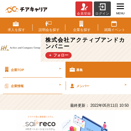
MENU
会員登録
ログイン
株
式
会
求人を
探す
説明会を
探す
企業を
探す
就職
イベント
社
株式会社アクティブアンドカ
ア
ンパニー
ク
テ
＋ フォロー
ィ
ブ
>
企業TOP
募集
ア
ン
ド
>
>
企業情報
メンバー
カ
ン
パ
最終更新： 2022年05月11日 10:50
ニ
ー
の
採