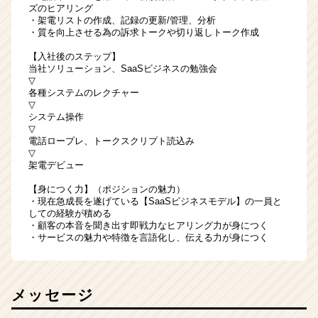
ズのヒアリング
・架電リストの作成、記録の更新/管理、分析
・質を向上させる為の訴求トークや切り返しトーク作成
【入社後のステップ】
当社ソリューション、SaaSビジネスの勉強会
▽
各種システムのレクチャー
▽
システム操作
▽
電話ロープレ、トークスクリプト読込み
▽
架電デビュー
【身につく力】（ポジションの魅力）
・現在急成長を遂げている【SaaSビジネスモデル】の一員と
しての経験が積める
・顧客の本音を聞き出す即戦力なヒアリング力が身につく
・サービスの魅力や特徴を言語化し、伝える力が身につく
メッセージ