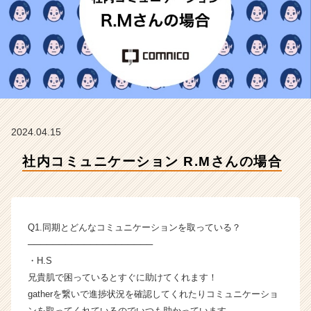
式
会
社
コ
ム
ニ
コ
の
タ
2024.04.15
イ
ム
社内コミュニケーション R.Mさんの場合
ラ
イ
ン】
|
ベ
Q1.同期とどんなコミュニケーションを取っている？
ン
────────────────────
チ
・H.S
ャ
兄貴肌で困っているとすぐに助けてくれます！
ー・
gatherを繋いで進捗状況を確認してくれたりコミュニケーショ
成
長
ンを取ってくれているのでいつも助かっています。