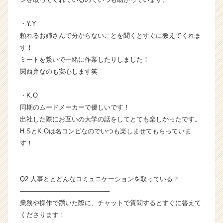
企
業
・Y.Y
か
頼れるお姉さんで分からないことを聞くとすぐに教えてくれま
ら
す！
ス
ミートを繋いで一緒に作業したりしました！
カ
関西弁なのも安心します笑
ウ
ト
が
・K.O
届
同期のムードメーカーで優しいです！
く
出社した際にお互いの大学の話をしてとても楽しかったです。
就
H.SとK.Oは名コンビなのでいつも楽しませてもらっていま
活
す！
サ
イ
ト
チ
Q2.人事ととどんなコミュニケーションを取っている？
ア
────────────────────
キ
業務や操作で躓いた際に、チャットで質問するとすぐに答えて
ャ
くださります！
リ