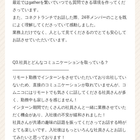
最近ではgatherを繋いでいつでも質問できる環境を作ってくだ
ア
さっています。
（C
h
また、コネクトランチでお話した際、24卒メンバーのことを既
e
によく理解してくださっていて感動しました。
e
業務上だけでなく、人として見てくださるのでとても安心して
r
お話させていただいています。
C
a
r
Q3.社員とどんなコミュニケーションを取っている？
e
e
────────────────────
r）
リモート勤務でインターンをさせていただいており出社してい
ないため、直接のコミュニケーションが取れていませんが、コ
ムニコにはリモートでも気さくに話してくださる社員さんが多
く、勤務中も寂しさを感じません！
インターン期間でたくさんの社員さんと一緒に業務させていた
だく機会があり、入社後の不安が緩和されました！
社員さんが共通の趣味の話題を振ってくださってお話する時が
とても楽しいです。入社後はもっといろんな社員さんとお話し
てみたいと思っております！