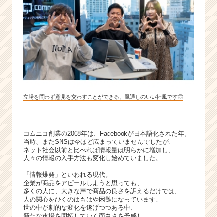
ベ
ン
チ
ャ
ー・
成
長
企
業
か
立場を問わず意見を交わすことができる、風通しのいい社風です◎
ら
ス
カ
コムニコ創業の2008年は、Facebookが日本語化された年。
ウ
当時、まだSNSは今ほど広まっていませんでしたが、
ト
ネット社会以前と比べれば情報量は明らかに増加し、
が
人々の情報の入手方法も変化し始めていました。
届
「情報爆発」といわれる現代。
く
企業が商品をアピールしようと思っても、
就
多くの人に、大きな声で商品の良さを訴えるだけでは、
活
人の関心をひくのはもはや困難になっています。
世の中が劇的な変化を遂げつつある中、
サ
新たな市場を開拓していく面白さを予感し、