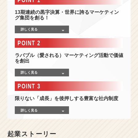
ケ
テ
13期連続の黒字決算・世界に誇るマーケティン
ィ
グ集団を創る！
ン
グ
詳しく見る
を
支
POINT 2
援
す
ラバブル（愛される）マーケティング活動で価値
る
を創出
自
社
詳しく見る
サ
POINT 3
ー
ビ
限りない「成長」を後押しする豊富な社内制度
ス
の
詳しく見る
契
約
継
続
起業ストーリー
率