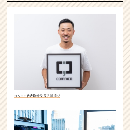
は
9
8%！
S
N
S
の
総
合
代
理
店
と
い
え
コムニコ代表取締役 長谷川 直紀
ば
コ
ム
ニ
コ！
|