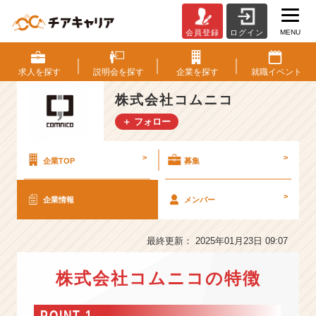
MENU
会員登録
ログイン
株
式
会
求人を
探す
説明会を
探す
企業を
探す
就職
イベント
社
コ
株式会社コムニコ
ム
＋ フォロー
ニ
コ
の
>
>
企業TOP
募集
会
社
>
企業情報
メンバー
情
報
-
最終更新： 2025年01月23日 09:07
S
N
株式会社コムニコの特徴
S
マ
ー
POINT 1