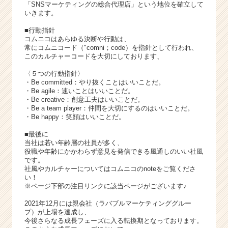
「SNSマーケティングの総合代理店」という地位を確立して
いきます。
■行動指針
コムニコはあらゆる決断や行動は、
常にコムニコード（"comni；code）を指針として行われ、
このカルチャーコードを大切にしております、
〈５つの行動指針〉
・Be committed：やり抜くことはいいことだ。
・Be agile：速いことはいいことだ。
・Be creative：創意工夫はいいことだ。
・Be a team player：仲間を大切にするのはいいことだ。
・Be happy：笑顔はいいことだ。
■最後に
当社は若い年齢層の社員が多く、
役職や年齢にかかわらず意見を発信できる風通しのいい社風
です。
社風やカルチャーについてはコムニコのnoteをご覧くださ
い！
※ページ下部の注目リンクに該当ページがございます♪
2021年12月には親会社（ラバブルマーケティンググルー
プ）が上場を達成し、
今後さらなる成長フェーズに入る転換期となっております。