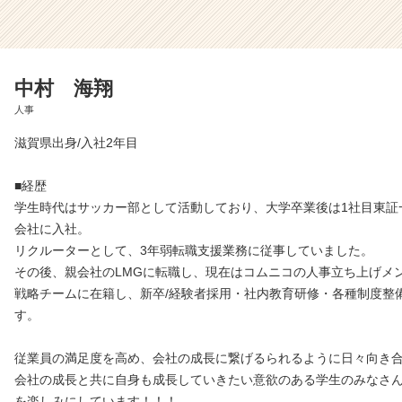
中村 海翔
人事
滋賀県出身/入社2年目
■経歴
学生時代はサッカー部として活動しており、大学卒業後は1社目東証
会社に入社。
リクルーターとして、3年弱転職支援業務に従事していました。
その後、親会社のLMGに転職し、現在はコムニコの人事立ち上げメ
戦略チームに在籍し、新卒/経験者採用・社内教育研修・各種制度整
す。
従業員の満足度を高め、会社の成長に繋げるられるように日々向き
会社の成長と共に自身も成長していきたい意欲のある学生のみなさ
を楽しみにしています！！！