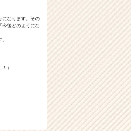
行になります。その
「今後どのようにな
す。
！！）