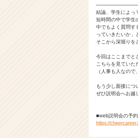
────────────
h
結論、学生によっ
e
e
短時間の中で学生
r
中でもよく質問す
C
っていきたいか」
a
そこから深堀りを
r
e
今回はここまでと
e
こちらを見ていた
r）
（人事も人なので
もう少し面接につ
ぜひ説明会へお越
■web説明会の予
https://cheercaree