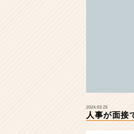
社
コ
ム
ニ
コ
の
タ
イ
ム
ラ
イ
ン】
|
ベ
ン
チ
ャ
2024.03.25
ー・
人事が面接
成
長
企