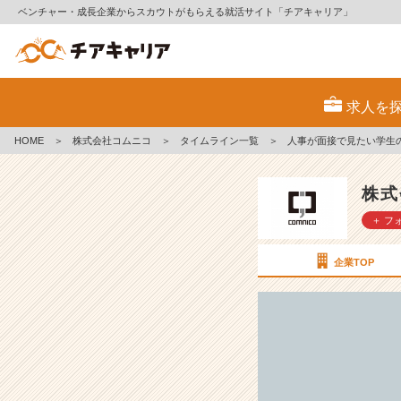
ベンチャー・成長企業からスカウトがもらえる就活サイト「チアキャリア」
人
事
求人を
が
面
HOME
＞
株式会社コムニコ
＞
タイムライン一覧
＞
人事が面接で見たい学生
接
で
見
株式
た
＋ フ
い
学
生
企業TOP
の
姿
と
は？
【株
式
会