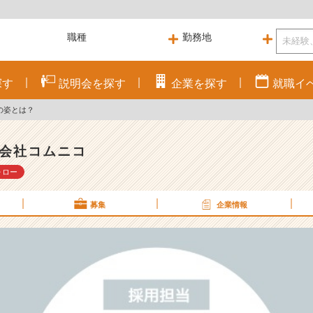
探す
説明会を
探す
企業を
探す
就職
イ
の姿とは？
会社コムニコ
ォロー
募集
企業情報