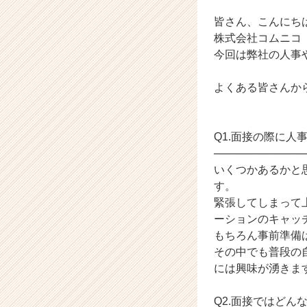
業
か
皆さん、こんにち
ら
株式会社コムニコ
ス
今回は弊社の人事
カ
ウ
よくある皆さんか
ト
が
届
く
Q1.面接の際に人
就
────────────
活
いくつかあるかと
サ
す。
イ
緊張してしまって
ト
ーションのキャッ
チ
ア
もちろん事前準備
キ
その中でも普段の
ャ
には興味が湧きま
リ
ア
Q2.面接ではどん
（C