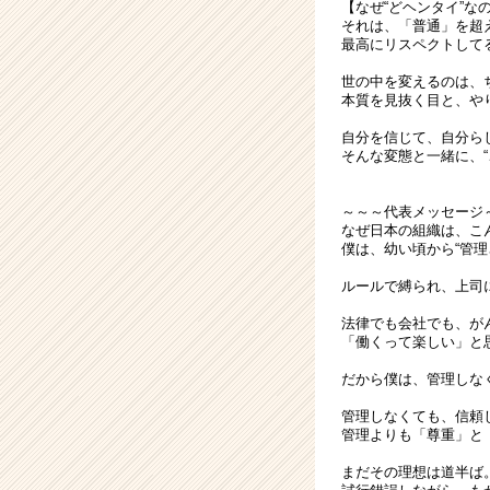
【なぜ“どヘンタイ”な
それは、「普通」を超
最高にリスペクトして
世の中を変えるのは、
本質を見抜く目と、や
自分を信じて、自分ら
そんな変態と一緒に、“
～～～代表メッセージ
なぜ日本の組織は、こ
僕は、幼い頃から“管理
ルールで縛られ、上司
法律でも会社でも、が
「働くって楽しい」と
だから僕は、管理しな
管理しなくても、信頼
管理よりも「尊重」と
まだその理想は道半ば