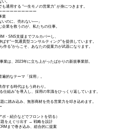
ない。
も通用する “一生モノの営業力” が身につきます。
ーーーーーーーーーー
事業
ないのに、売れない──」
む企業を救うのが、私たちの仕事。
RM・SNS支援までフルカバーし、
伸ばす“一気通貫型コンサルティング”を提供しています。
から作る”からこそ、あなたの提案力が武器になります。
事業は、2023年に立ち上がったばかりの新規事業部。
普遍的なテーマ「採用」。
依存する時代はもう終わり。
まる仕組み”を導入し、採用の常識をひっくり返しています。
課題に踏み込み、無形商材を売る営業力を叩き込めます。
ー
アポ・紹介などでフロントを切る）
課題をえぐり出す → 戦略を設計
CRMまで巻き込み、総合的に提案