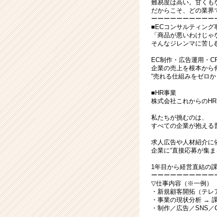
難易度は高い。甘くも
だからこそ、どの業界で
ーーーーーーーーーー
■ECコンサルティング
「商品が悪いわけじゃ
そんなジレンマに苦し
EC制作・広告運用・C
企業の売上を根本から
“売れる仕組みをゼロ
■HR事業
株式会社これからのHR
私たちが挑むのは、
すべての企業が抱える
求人広告や人材紹介に
企業に“直接応募が集
1年目から経営直結の
ーーーーーーーーーー
▽仕事内容（※一例）
・新規顧客開拓（テレ
・事業の現状分析 → 
・制作／広告／SNS／