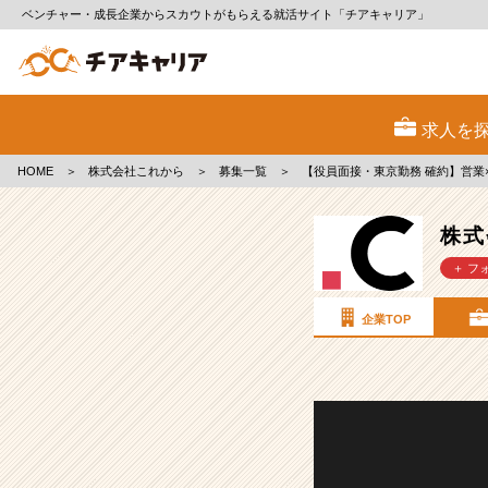
ベンチャー・成長企業からスカウトがもらえる就活サイト「チアキャリア」
株
式
求人を
会
社
HOME
＞
株式会社これから
＞
募集一覧
＞
【役員面接・東京勤務 確約】営業×
こ
れ
か
株式
ら
＋ フ
の
採
用/
企業TOP
求
人
-
【役
員
面
接・