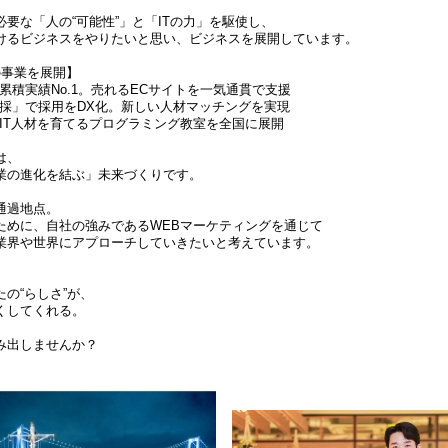
要な「人の“可能性”」と「ITの力」を駆使し、
けるビジネスをやりたいと思い、ビジネスを展開しています。
の事業を展開】
積実績No.1。売れるECサイトを一気通貫で支援
採」で採用をDX化。新しい人材マッチングを実現
IT人材を育てるプログラミング教室を全国に展開
は、
業の進化を結ぶ」未来づくりです。
通過地点。
ために、自社の強みであるWEBマーケティングを通じて
業界や世界にアプローチしていきたいと考えています。
の“らしさ”が、
くしてくれる。
み出しませんか？