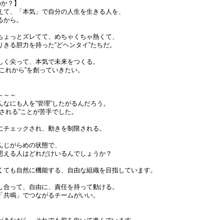
のか？】
えて、「本気」で自分の人生を生きる人を、
るから。
ちょっとズレてて、めちゃくちゃ熱くて、
りきる胆力を持った“どヘンタイ”たちだ。
しく尖って、本気で未来をつくる。
これから”を創っていきたい。
～～～
んなにも人を“管理”したがるんだろう。
される”ことが苦手でした。
にチェックされ、動きを制限される。
んじがらめの状態で、
思える人はどれだけいるんでしょうか？
くても自然に機能する、自由な組織を目指しています。
し合って、自由に、責任を持って動ける。
「共鳴」でつながるチームがいい。
。