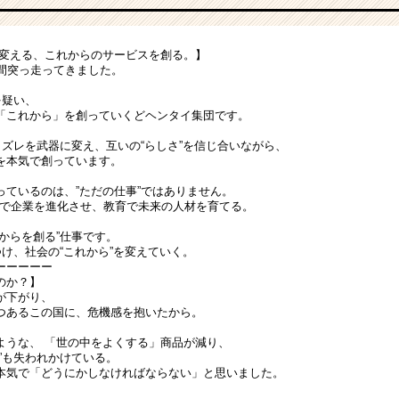
中を変える、これからのサービスを創る。】
年間突っ走ってきました。
を疑い、
「これから」を創っていくどヘンタイ集団です。
、ズレを武器に変え、互いの“らしさ”を信じ合いながら、
を本気で創っています。
っているのは、”ただの仕事”ではありません。
用で企業を進化させ、教育で未来の人材を育てる。
からを創る”仕事です。
つけ、社会の“これから”を変えていく。
ーーーーー
のか？】
が下がり、
つあるこの国に、危機感を抱いたから。
ような、 「世の中をよくする」商品が減り、
”も失われかけている。
本気で「どうにかしなければならない」と思いました。