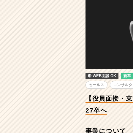
東
京
勤
務
確
約】
営
業
×
コ
ン
サ
WEB面談 OK
新卒
ル
｜“こ
セールス
コンサルタ
の
会
【役員面接・東
社
で
27卒へ
い
い
の
事業について