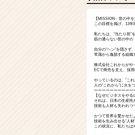
か”迷
う
27
【MISSION：世の
卒
この目標を掲げ、13
へ
|
私たちは、“当たり前”
ベ
筋の通らない世の中の
ン
自分の“ヘン”を隠さず
チ
常識から逸脱する組織
ャ
ー・
株式会社これからがや
ECで商売を支え、採
成
長
やっているのは、“これ
企
人の“これから”に火を
業
ーーーーーーーーーー
【なぜビジネスをやる
か
それは、日本の生産性
ら
技術も人材も失われつ
ス
カ
かつて世界を驚かせた
技術を生み出せる“人材
ウ
この状況に、私たちは
ト
が