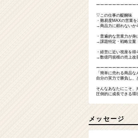
ーーーーーーーーーー
▽この仕事の醍醐味
・難易度MAXの営業
→商品力に頼れないか
・普遍的な営業力が身
→課題特定・戦略立案
・経営に近い視座を得
→数億円規模の売上改
ーーーーーーーーーー
「簡単に売れる商品な
自分の実力で勝負し、
そんなあなたにこそ、
圧倒的に成長できる環
メッセージ