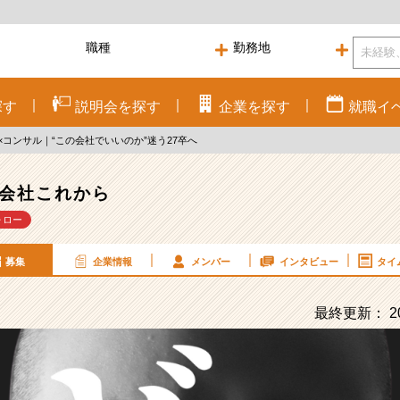
探す
説明会を
探す
企業を
探す
就職
イ
コンサル｜“この会社でいいのか”迷う27卒へ
会社これから
ォロー
募集
企業情報
メンバー
インタビュー
タイ
最終更新： 20