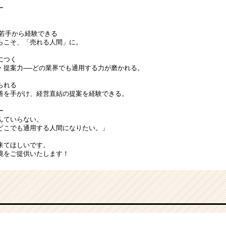
ー
を若手から経験できる
らこそ、「売れる人間」に。
につく
・提案力──どの業界でも通用する力が磨かれる。
られる
善を手がけ、経営直結の提案を経験できる。
ー
んていらない。
どこでも通用する人間になりたい。」
来てほしいです。
境をご提供いたします！