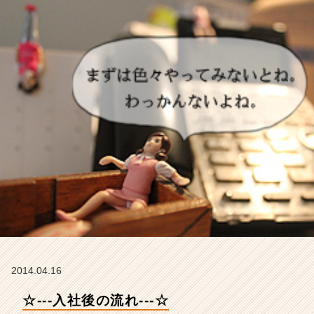
か
ら
の
タ
イ
ム
ラ
イ
ン】
|
ベ
ン
チ
ャ
ー・
成
長
企
業
2014.04.16
か
ら
☆‐‐‐入社後の流れ‐‐‐☆
ス