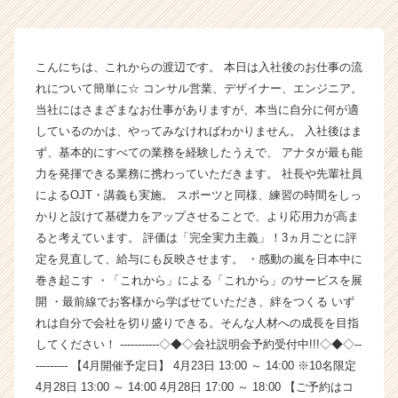
カ
ウ
ト
こんにちは、これからの渡辺です。 本日は入社後のお仕事の流
が
れについて簡単に☆ コンサル営業、デザイナー、エンジニア。
届
当社にはさまざまなお仕事がありますが、本当に自分に何が適
く
就
しているのかは、やってみなければわかりません。 入社後はま
活
ず、基本的にすべての業務を経験したうえで、 アナタが最も能
サ
力を発揮できる業務に携わっていただきます。 社長や先輩社員
イ
によるOJT・講義も実施。 スポーツと同様、練習の時間をしっ
ト
かりと設けて基礎力をアップさせることで、より応用力が高ま
チ
ると考えています。 評価は「完全実力主義」！3ヵ月ごとに評
ア
定を見直して、給与にも反映させます。 ・感動の嵐を日本中に
キ
ャ
巻き起こす ・「これから」による「これから」のサービスを展
リ
開 ・最前線でお客様から学ばせていただき、絆をつくる いず
ア
れは自分で会社を切り盛りできる。そんな人材への成長を目指
（C
してください！ -----------◇◆◇会社説明会予約受付中!!!◇◆◇--
h
--------- 【4月開催予定日】 4月23日 13:00 ～ 14:00 ※10名限定
e
4月28日 13:00 ～ 14:00 4月28日 17:00 ～ 18:00 【ご予約はコ
e