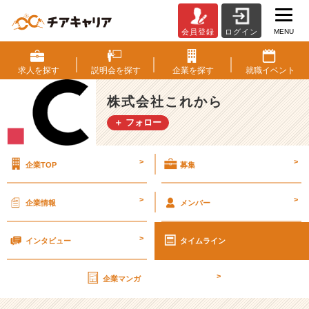
MENU
会員登録
ログイン
☆
‐
‐
求人を
探す
説明会を
探す
企業を
探す
就職
イベント
‐
入
株式会社これから
社
＋ フォロー
後
の
流
>
>
企業TOP
募集
れ‐
‐
‐
>
>
企業情報
メンバー
☆
【株
>
式
インタビュー
タイムライン
会
社
>
企業マンガ
こ
れ