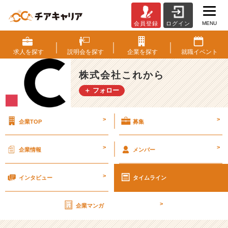
MENU
会員登録
ログイン
や
っ
ぱ
求人を
探す
説明会を
探す
企業を
探す
就職
イベント
内
定
株式会社これから
出
＋ フォロー
な
い
人
>
>
企業TOP
募集
へ
肩
入
>
>
企業情報
メンバー
れ
し
>
て
インタビュー
タイムライン
し
ま
>
企業マンガ
う
と