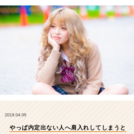
こ
も
あ
り
二
匹
目
の
ど
じ
ょ
う
ス
タ
イ
ル
で
も
う
2019.04.09
ま
やっぱ内定出ない人へ肩入れしてしまうと
く
い