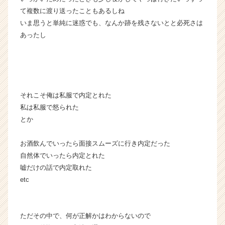
活
て複数に渡り送ったこともあるしね
サ
いま思うと単純に迷惑でも、なんか跡を残さないとと必死さは
イ
ト
あったし
チ
ア
キ
ャ
リ
それこそ俺は私服で内定とれた
ア
私は私服で怒られた
（C
h
とか
e
e
お酒飲んでいったら面接スムーズに行き内定だった
r
自然体でいったら内定とれた
C
嘘だけの話で内定取れた
a
etc
r
e
e
r）
ただその中で、何が正解かはわからないので