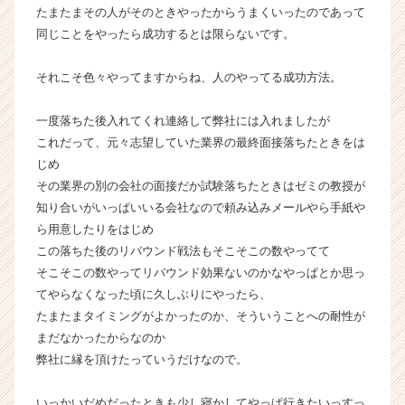
ン】
たまたまその人がそのときやったからうまくいったのであって
|
同じことをやったら成功するとは限らないです。
ベ
ン
それこそ色々やってますからね、人のやってる成功方法。
チ
ャ
一度落ちた後入れてくれ連絡して弊社には入れましたが
ー・
これだって、元々志望していた業界の最終面接落ちたときをは
成
長
じめ
企
その業界の別の会社の面接だか試験落ちたときはゼミの教授が
業
知り合いがいっぱいいる会社なので頼み込みメールやら手紙や
か
ら用意したりをはじめ
ら
この落ちた後のリバウンド戦法もそこそこの数やってて
ス
そこそこの数やってリバウンド効果ないのかなやっぱとか思っ
カ
てやらなくなった頃に久しぶりにやったら、
ウ
ト
たまたまタイミングがよかったのか、そういうことへの耐性が
が
まだなかったからなのか
届
弊社に縁を頂けたっていうだけなので。
く
就
いっかいだめだったときも少し寝かしてやっぱ行きたいっすっ