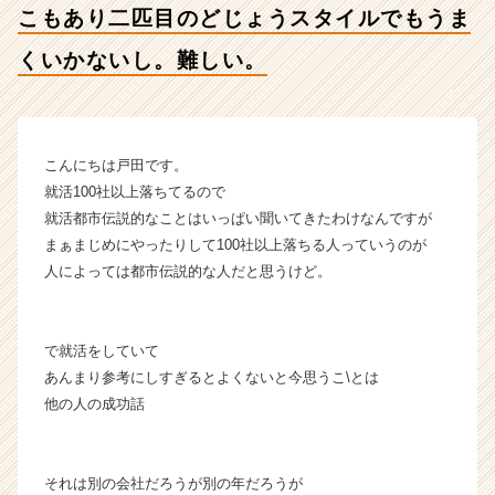
こもあり二匹目のどじょうスタイルでもうま
か
な
くいかないし。難しい。
い
し。
難
し
い。
こんにちは戸田です。
【株
就活100社以上落ちてるので
式
就活都市伝説的なことはいっぱい聞いてきたわけなんですが
会
まぁまじめにやったりして100社以上落ちる人っていうのが
社
人によっては都市伝説的な人だと思うけど。
こ
れ
か
ら
で就活をしていて
の
あんまり参考にしすぎるとよくないと今思うこ\とは
タ
他の人の成功話
イ
ム
ラ
それは別の会社だろうが別の年だろうが
イ