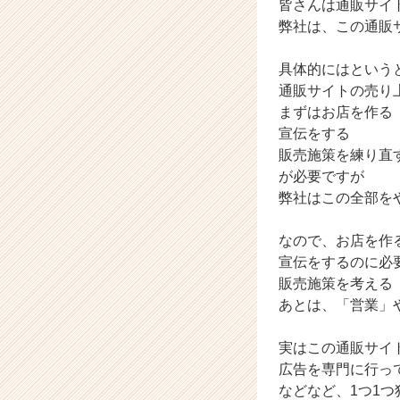
皆さんは通販サイ
ウ
弊社は、この通販
ト
が
具体的にはという
届
通販サイトの売り
く
就
まずはお店を作る
活
宣伝をする
サ
販売施策を練り直
イ
が必要ですが
ト
弊社はこの全部を
チ
ア
なので、お店を作
キ
ャ
宣伝をするのに必
リ
販売施策を考える
ア
あとは、「営業」
（C
h
実はこの通販サイ
e
広告を専門に行っ
e
などなど、1つ1
r