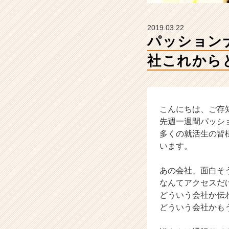
ら
の
タ
2019.03.22
イ
パッション
ム
ラ
社これから
イ
ン】
|
ベ
こんにちは、ご存
ン
チ
先週一週間パッシ
ャ
多くの就活生の皆
ー・
います。
成
長
あの会社、面白そう
企
なんてアクセスだ
業
どういう会社か伝
か
ら
どういう会社かも
ス
カ