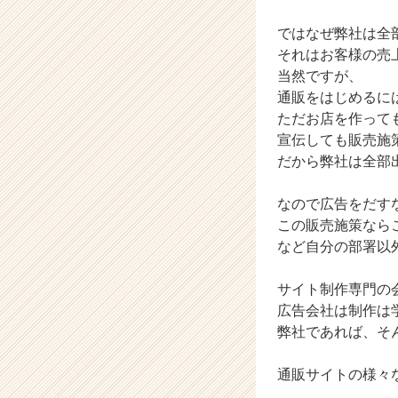
C
a
ではなぜ弊社は全
r
それはお客様の売
e
当然ですが、
e
通販をはじめるに
r）
ただお店を作って
宣伝しても販売施
だから弊社は全部
なので広告をだす
この販売施策なら
など自分の部署以
サイト制作専門の
広告会社は制作は
弊社であれば、そ
通販サイトの様々