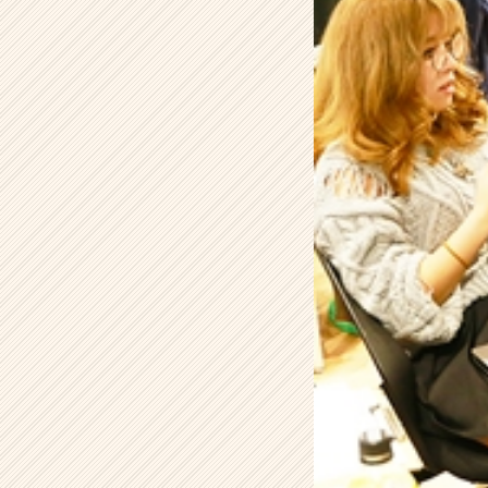
い
る
会
社、
株
式
会
社
こ
れ
か
ら
と
は？
【株
式
会
社
こ
れ
か