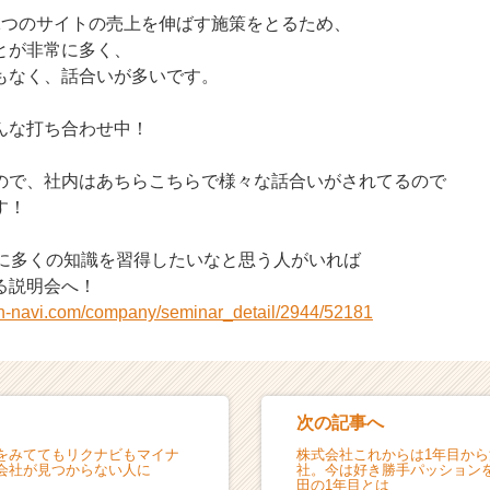
1つのサイトの売上を伸ばす施策をとるため、
とが非常に多く、
もなく、話合いが多いです。
んな打ち合わせ中！
ので、社内はあちらこちらで様々な話合いがされてるので
す！
ちに多くの知識を習得したいなと思う人がいれば
る説明会へ！
on-navi.com/company/seminar_detail/2944/52181
次の記事へ
をみててもリクナビもマイナ
株式会社これからは1年目か
会社が見つからない人に
社。今は好き勝手パッション
田の1年目とは