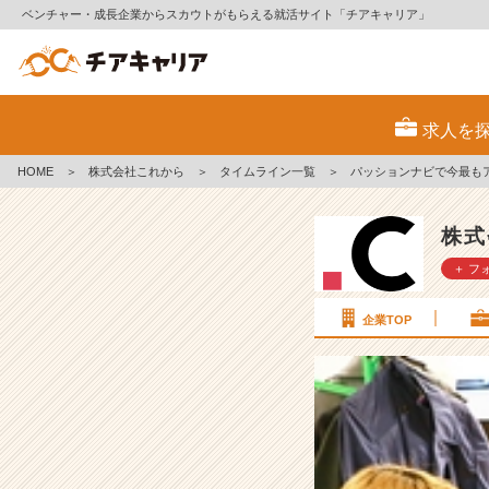
ベンチャー・成長企業からスカウトがもらえる就活サイト「チアキャリア」
パ
ッ
求人を
シ
ョ
HOME
＞
株式会社これから
＞
タイムライン一覧
＞
パッションナビで今最も
ン
ナ
ビ
株式
で
＋ フ
今
最
も
企業TOP
ア
ク
セ
ス
さ
れ
て