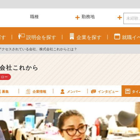
探す
説明会を
探す
企業を
探す
就職
イ
アクセスされている会社、株式会社これからとは？
会社これから
ォロー
募集
企業情報
メンバー
インタビュー
タイ