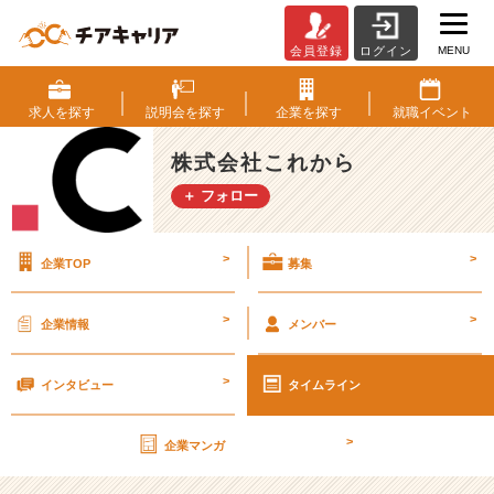
MENU
会員登録
ログイン
イ
ン
タ
求人を
探す
説明会を
探す
企業を
探す
就職
イベント
ー
ン
株式会社これから
生
＋ フォロー
が
話
す
>
>
企業TOP
募集
ベ
ン
チ
>
>
企業情報
メンバー
ャ
ー
>
企
インタビュー
タイムライン
業
の
>
企業マンガ
イ
ン