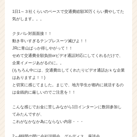
ベ
ン
1日1～３社くらいのペースで交通費総額30万くらい費やしてた
チ
気がします。。。
ャ
ー・
クタバレ対面面接！！
成
動き辛いすぎるテンプレスーツ滅びよ！！
長
JRに青山ばっか得しやがって！！
企
業
せめて交通費全額負担orビデオ通話対応にしてくれるだけで、
か
企業イメージあがるのに。。
ら
(もちろん中には、交通費出してくれたりビデオ通話おｋな企業
ス
はありますよ！！)
カ
と切実に感じてました。まじで、地方学生が都内に就活するの
ウ
は金銭的に厳しいのでご注意を！！
ト
が
届
こんな感じでお金に苦しみながら1日インターンに数回参加し
く
てみたんですが、
就
これがなかなか為にならない内容・・・
活
サ
2～4時間の間に会社説明会、グルディス、座談会。