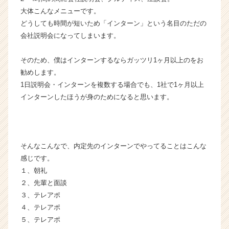
イ
大体こんなメニューです。
ト
どうしても時間が短いため「インターン」という名目のただの
チ
ア
会社説明会になってしまいます。
キ
ャ
そのため、僕はインターンするならガッツリ1ヶ月以上のをお
リ
勧めします。
ア
1日説明会・インターンを複数する場合でも、1社で1ヶ月以上
（C
インターンしたほうが身のためになると思います。
h
e
e
r
C
そんなこんなで、内定先のインターンでやってることはこんな
a
感じです。
r
１、朝礼
e
２、先輩と面談
e
３、テレアポ
r）
４、テレアポ
５、テレアポ