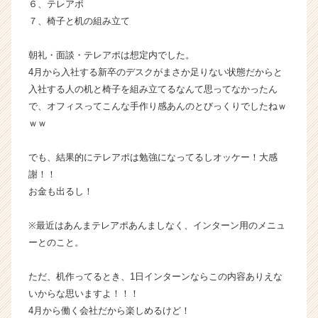
６、テレアポ
７、椅子と机の組み立て
朝礼・面談・テレアポは想定内でした。
4月から入社する新卒のデスクがまさか足りない状態だからと
入社する人の机と椅子を組み立てるなんて思ってなかったん
で、オフィスってこんな手作り感あんのとびっくりでしたねｗ
ｗｗ
でも、結果的にテレアポは勉強になってるしオッケー！大感
謝！！
お金も出るし！
※最近はあんまテレアポあんましなく、インターン用のメニュ
ーとのこと。
ただ、机作ってるとき、1日インターンならこの内容ありえな
いからな思いますよ！！！
4月から働く会社だから楽しめるけど！