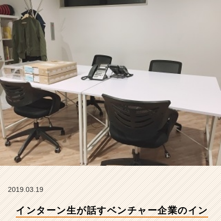
タ
ー
ン
事
情。
既
存
社
員
戸
田
的
に
は
黙
っ
て
て
よ
2019.03.19
っ
インターン生が話すベンチャー企業のイン
て
こ