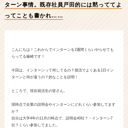
ターン事情。既存社員戸田的には黙っててよ
と
も
ってことも書かれ……
書
か
れ……
【株
式
会
こんにちは！これからでインターンを2週間くらいやらせても
社
らってる篠崎です！
こ
れ
今回は、インターンって何してるの？就活でよくある1日イン
か
ターンと何が違うの？的なことを説明！
ら
の
タ
ところで、現在就活生の皆さん。
イ
ム
現時点で企業の説明会やインターンにどれくらい参加してます
ラ
か？
イ
自分は大学4年の11月の時点で、説明会40社？・インターン7
ン】
社？くらい参加してました。
|