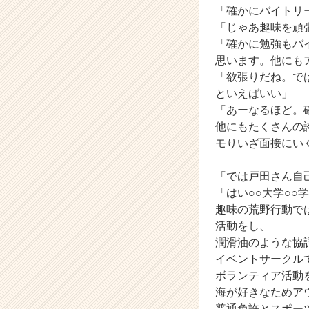
「確かにバイトリ
C
「じゃあ趣味を頑
a
r
「確かに勉強もバ
e
思います。他にも
e
「欲張りだね。で
r）
といえばいい」
「あーなるほど。
他にもたくさんの
モりいざ面接にい
「では戸田さん自
「はい○○大学○○
趣味の荒野行動では
活動をし、
潤滑油のような協
イベントサークル
ボランティア活動
海が好きなためア
普通免許とスポー