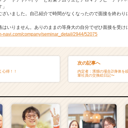
す」
ございました。自己紹介で時間がなくなったので面接を終わり
格はいりません。ありのままの等身大の自分でぜひ面接を受け
on-navi.com/company/seminar_detail/2944/52075
次の記事へ
く心得！！
内定者：濱畑の場合2/身体を
輩社員の交換絵日記〜