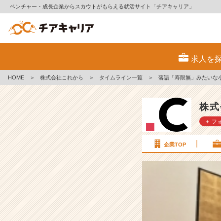
ベンチャー・成長企業からスカウトがもらえる就活サイト「チアキャリア」
落
語
求人を
「寿
限
HOME
＞
株式会社これから
＞
タイムライン一覧
＞
落語「寿限無」みたいな
無」
み
た
株式
い
＋ フ
な
小
話
企業TOP
【株
式
会
社
こ
れ
か