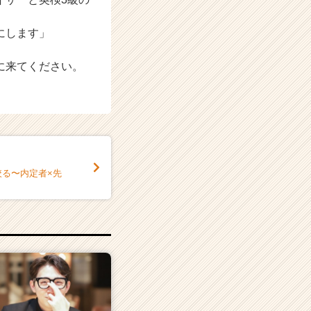
にします」
に来てください。
絞る〜内定者×先