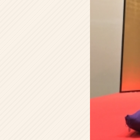
ら
の
タ
イ
ム
ラ
イ
ン】
|
ベ
ン
チ
ャ
ー・
成
長
企
業
か
ら
ス