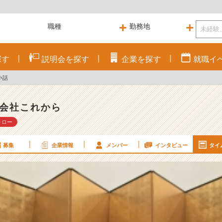
探す
説明会を
探す
企業を
探す
就職
イ
小話
会社これから
ォロー
募集
企業情報
メンバー
インタビュー
タイ