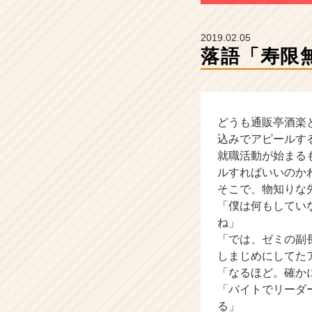
カ
ウ
ト
2019.02.05
が
落語「寿限
届
く
就
活
サ
どうも通販亭酒楽
イ
込みでアピールす
ト
就職活動が始まる
チ
ルすればいいのか
ア
そこで、物知りな
キ
「僕は何もしてい
ャ
ね」
リ
ア
「では、ゼミの副
（C
しまじめにしてた
h
「なるほど。確か
e
「バイトでリーダ
e
る」
r