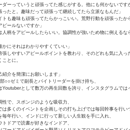
ーダーっていうと頑張ってた感じがする。他にも何かないです
張ったと。趣味だって頑張って継続してたら立派なもんだ」
イトも趣味も頑張ってたらかっこいい。荒野行動を頑張ったか
アピールないですか」
は人柄をアピールしたらいい。協調性が強いため物に例えるな
確かにそれはわかりやすくていい」
誇張しやすいアピールポイントを教わり、そのどれも気に入っ
くことに。
己紹介を簡潔にお願いします」
学部○○ゼミで副長とバイトリーダーを掛け持ち、
Youtuberとして数万の再生回数を誇り、インスタグラムで
調性で、スポンジのような吸収力、
では多くのイベントを企画しその打ち上げでは毎回幹事を行い
を毎年行い、インドに行って新しい人生観を手に入れ、
ウトドアで読書が好きなインドア、
ツフードアドバイザーと野菜ソムリエとアロマテラピーアドバ