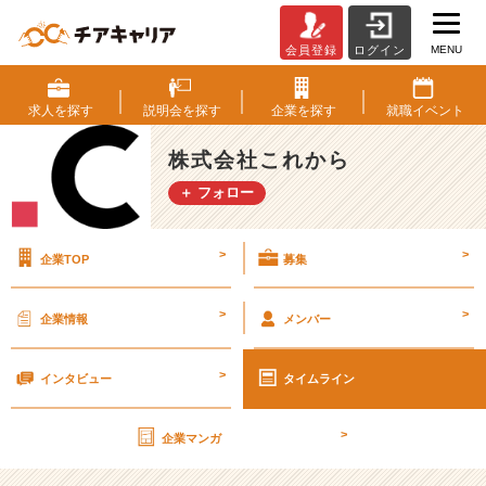
MENU
会員登録
ログイン
新
卒
4
求人を
探す
説明会を
探す
企業を
探す
就職
イベント
期
生
株式会社これから
の
＋ フォロー
達
谷
窟
>
>
企業TOP
募集
で
す
っ
>
>
企業情報
メンバー
【株
式
>
会
インタビュー
タイムライン
社
こ
>
企業マンガ
れ
か