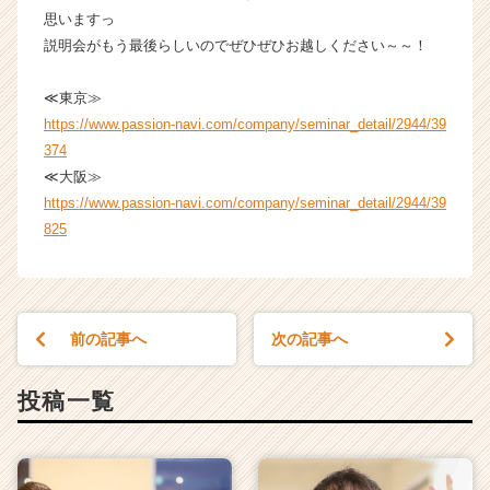
C
思いますっ
a
説明会がもう最後らしいのでぜひぜひお越しください～～！
r
e
≪東京≫
e
https://www.passion-navi.com/company/seminar_detail/2944/39
r）
374
≪大阪≫
https://www.passion-navi.com/company/seminar_detail/2944/39
825
前の記事へ
次の記事へ
投稿一覧