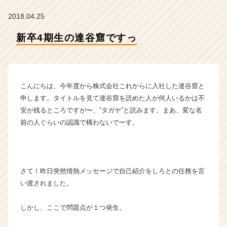
ら
の
2018.04.25
タ
イ
新卒4期生の達谷窟ですっ
ム
ラ
イ
ン】
こんにちは、今年度から株式会社これからに入社した達谷窟と
|
ベ
申します。タイトルを見て達谷窟を読めた人が何人いるかは不
ン
安が残るところですが〜、”タガヤ”と読みます。まあ、変な名
チ
前の人ぐらいの認識で構わないでーす。
ャ
ー・
成
長
さて！昨日突然情熱メッセージで自己紹介をしろとの任務を言
企
業
い渡されました。
か
ら
しかし、ここで問題点が１つ発生。
ス
カ