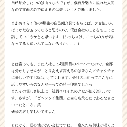
自己紹介したいのは山々なのですが、僕自身魅力に溢れた人間
ウ
なので文面のみで伝えるのは難しい！と判断しました。
ト
が
届
まあおそらく他の4期生の自己紹介見てもらえば、クセ強い人
く
ばっかだなぁってなると思うので、僕は会社のことをちこっと
就
話していこうかとと思います。(ぶっちゃけ、こっちの方が気に
活
なってる人多いんではなかろうか、、、)
サ
イ
ト
とは言っても、まだ入社して4週間目のペーペーなので、全部
チ
ア
は分かりませんが、とりあえず言えるのは皆さんメチャクチャ
キ
に優しいです‼︎気にかけてくれます。会社の上司ってこんなに
ャ
話しやすいものなんだーっての第一印象でしたっ
リ
またその優しさ以上に、社員それぞれのクセが強く楽しいで
ア
す。さすが、『どヘンタイ集団』と自ら名乗るだけあるなぁと
（C
いったところ。笑
h
研修内容も楽しいですよん
e
e
r
とにかく、居心地が良い会社ですね。一度来たら興味が湧くと