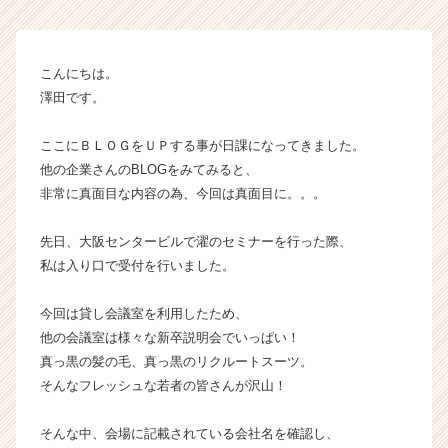
カ
ウ
ト
こんにちは。
が
澤田です。
届
く
就
ここにＢＬＯＧをＵＰする事が日課になってきました。
活
他の企業さんのBLOGをみてみると、
サ
非常に真面目な内容の為、今回は真面目に。。。
イ
ト
先日、大阪センタービルで濯のセミナーを行った際、
チ
私は入り口で受付を行いました。
ア
キ
ャ
今回は貸し会議室を利用したため、
リ
他の会議室は様々な新卒説明会でいっぱい！
ア
真っ黒の髪の毛、真っ黒のリクルートスーツ。
（C
そんなフレッシュな若者の皆さんが沢山！
h
e
そんな中、会場に記載されている会社名を確認し、
e