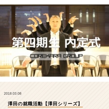
か
ら
の
タ
イ
ム
ラ
イ
ン】
|
ベ
ン
チ
ャ
ー・
成
長
企
業
2018.03.08
か
澤田の就職活動【澤田シリーズ】
ら
ス