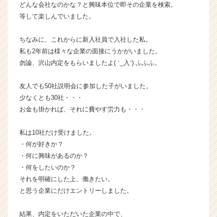
どんな会社なのかな？と興味本位で即その企業を検索。
r
C
等して楽しんでいました。
a
r
ちなみに、これからに新入社員で入社した私。
e
私も2年前は様々な企業の面接にうかがいました。
e
勿論、沢山内定をもらいましたよ( ⁻‿入⁻) ふふふ。
r）
友人でも50社説明会に参加した子がいました。
少なくとも30社・・・
お金も掛かれば、それに費やす労力も・・・
私は10社だけ受けました。
・何が好きか？
・何に興味があるのか？
・何をしたいのか？
それを明確にした上、働きたい。
と思う企業にだけエントリーしました。
結果、内定をいただいた企業の中で、