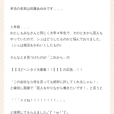
ア
（C
本当の名前は佐藤あゆみです 。。。
h
e
e
１年前 、、、
r
わたしもみなさんと同じく大学４年生で、そのときから芸人も
C
やっていたので、シュはどうしたものかと悩んでおりました。
a
（シュは就活をかわいくしたもの）
r
e
e
そんなとき見つけたのが「これから」の
r）
【【【どヘンタイ大募集！！】】】の広告…！！
「この会社なら何を言っても絶対に許してくれるじゃん！」
と確信し面接で「芸人をやりながら働きたいです！」と言うと
「「「イイね！！！！！！！！」」」
と採用してもらえました｡ﾟ(ﾟ＾ω＾ﾟ)ﾟ｡