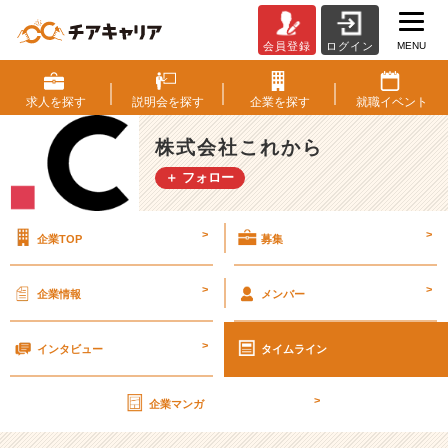
MENU
会員登録
ログイン
～
平
成
求人を
探す
説明会を
探す
企業を
探す
就職
イベント
新
卒
株式会社これから
浪
＋ フォロー
漫
譚
～
>
>
企業TOP
募集
v
o
l.
>
>
企業情報
メンバー
3
>
自
インタビュー
タイムライン
己
紹
>
企業マンガ
介
【株