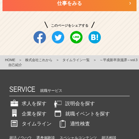
仕事をみる
このページをシェアする
HOME
＞
株式会社これから
＞
タイムライン一覧
＞
～平成新卒浪漫譚～vol.3
自己紹介
SERVICE
就職サービス
求人を探す
説明会を探す
企業を探す
就職イベントを探す
タイムライン
適性検査
就活ノウハウ
選考体験談
スペシャルコンテンツ
就活相談