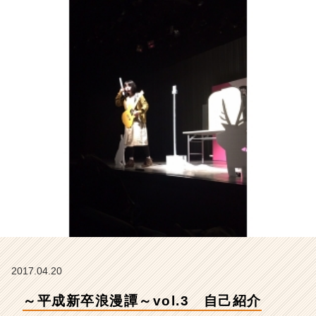
式
会
社
こ
れ
か
ら
の
タ
イ
ム
ラ
イ
ン】
|
ベ
ン
チ
ャ
2017.04.20
ー・
～平成新卒浪漫譚～vol.3 自己紹介
成
長