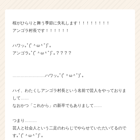
企
業
か
桜がひらりと舞う季節に失礼します！！！！！！！！
ら
アンゴラ村長です！！！！！！
ス
カ
ウ
ハワッ｡ﾟ(ﾟ＾ω＾ﾟ)ﾟ｡
ト
アンゴラ｡ﾟ(ﾟ＾ω＾ﾟ)ﾟ｡？？？？
が
届
く
……………………ハワッ｡ﾟ(ﾟ＾ω＾ﾟ)ﾟ｡
就
活
ハイ、わたくしアンゴラ村長という名前で芸人をやっておりま
サ
イ
して……
ト
なおかつ「これから」の新卒でもありまして……
チ
ア
つまり………
キ
芸人と社会人という二足のわらじでやらせていただいてるので
ャ
す｡ﾟ(ﾟ＾ω＾ﾟ)ﾟ｡
リ