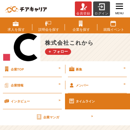
MENU
会員登録
ログイン
ゲ
ッ
ト
求人を
探す
説明会を
探す
企業を
探す
就職
イベント
だ
ぜ！
株式会社これから
【株
＋ フォロー
式
会
社
>
>
企業TOP
募集
こ
れ
か
>
>
企業情報
メンバー
ら
の
>
タ
インタビュー
タイムライン
イ
ム
>
企業マンガ
ラ
イ