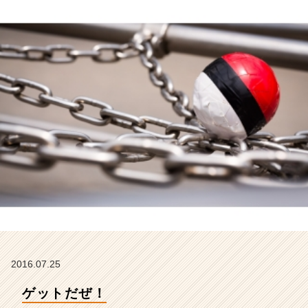
ン】
|
ベ
ン
チ
ャ
ー・
成
長
企
業
か
ら
ス
カ
ウ
ト
が
届
2016.07.25
く
ゲットだぜ！
就
活