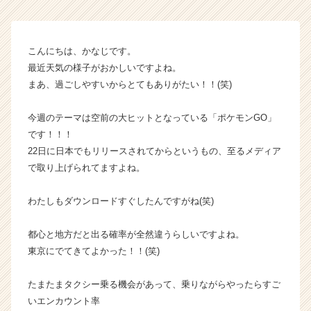
サ
イ
ト
こんにちは、かなじです。
チ
最近天気の様子がおかしいですよね。
ア
まあ、過ごしやすいからとてもありがたい！！(笑)
キ
ャ
リ
今週のテーマは空前の大ヒットとなっている「ポケモンGO」
ア
です！！！
（C
22日に日本でもリリースされてからというもの、至るメディア
h
で取り上げられてますよね。
e
e
わたしもダウンロードすぐしたんですがね(笑)
r
C
a
都心と地方だと出る確率が全然違うらしいですよね。
r
東京にでてきてよかった！！(笑)
e
e
たまたまタクシー乗る機会があって、乗りながらやったらすご
r）
いエンカウント率