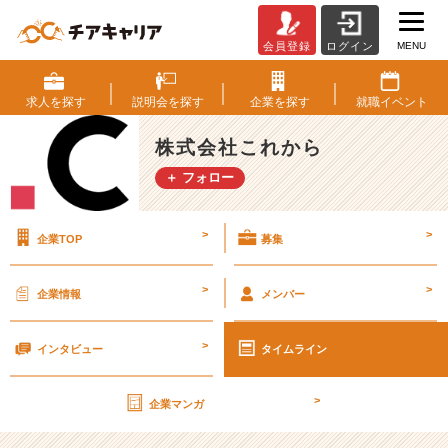
MENU
会員登録
ログイン
お
な
や
求人を
探す
説明会を
探す
企業を
探す
就職
イベント
み
【株
株式会社これから
式
＋ フォロー
会
社
こ
>
>
企業TOP
募集
れ
か
ら
>
>
企業情報
メンバー
の
タ
>
イ
インタビュー
タイムライン
ム
ラ
>
企業マンガ
イ
ン】