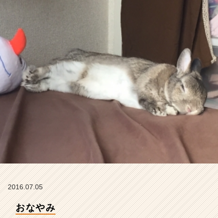
|
ベ
ン
チ
ャ
ー・
成
長
企
業
か
ら
ス
カ
ウ
ト
が
届
く
2016.07.05
就
おなやみ
活
サ