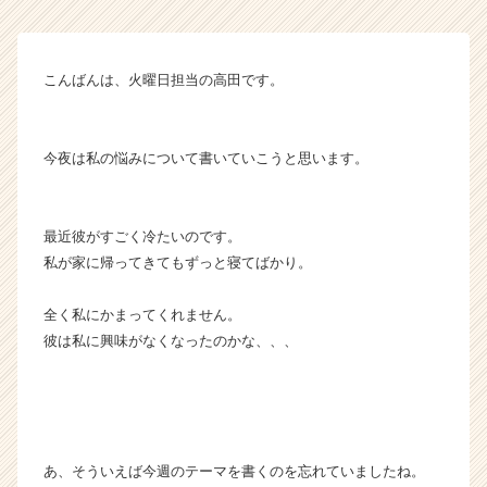
イ
ト
チ
こんばんは、火曜日担当の高田です。
ア
キ
ャ
リ
今夜は私の悩みについて書いていこうと思います。
ア
（C
h
最近彼がすごく冷たいのです。
e
私が家に帰ってきてもずっと寝てばかり。
e
r
全く私にかまってくれません。
C
a
彼は私に興味がなくなったのかな、、、
r
e
e
r）
あ、そういえば今週のテーマを書くのを忘れていましたね。