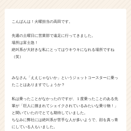
チ
ア
キ
こんばんは！火曜担当の高田です。
ャ
リ
先週の土曜日に営業部で遠足に行ってきました。
ア
（C
場所は富士急！
h
絶叫系が大好きな私にとってはウキウキになれる場所ですね
e
（笑）
e
r
C
みなさん「ええじゃないか」というジェットコースターに乗っ
a
たことはありますでしょうか？
r
e
e
私は乗ったことがなかったのですが、１度乗ったことのある先
r）
輩が「巨人に掴まれてシェイクされているみたいな乗り物！」
と聞いていたのでとても期待していました。
ちなみに弊社には絶叫系が苦手な人が多いようで、顔を真っ青
にしている人もいました。