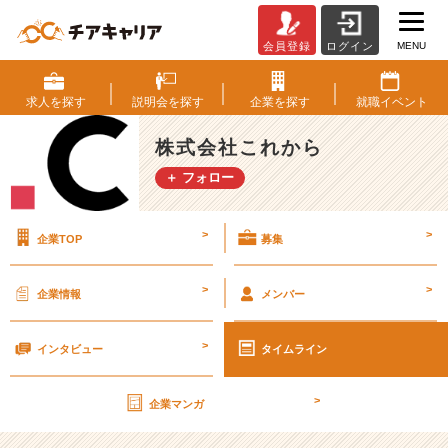
MENU
会員登録
ログイン
遠
足
【株
求人を
探す
説明会を
探す
企業を
探す
就職
イベント
式
会
株式会社これから
社
＋ フォロー
こ
れ
か
>
>
企業TOP
募集
ら
の
タ
>
>
企業情報
メンバー
イ
ム
>
ラ
インタビュー
タイムライン
イ
ン】
>
企業マンガ
|
ベ