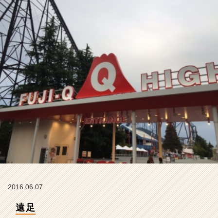
ン
チ
ャ
ー・
成
長
企
業
か
ら
ス
カ
ウ
ト
が
届
く
就
活
2016.06.07
サ
遠足
イ
ト