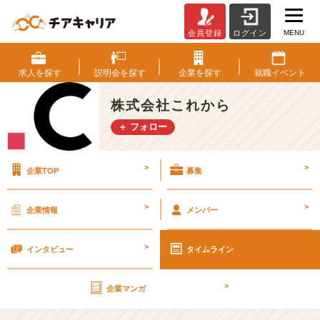
MENU
会員登録
ログイン
「ネ
ッ
ト
求人を
探す
説明会を
探す
企業を
探す
就職
イベント
ビ
ジ
株式会社これから
ネ
＋ フォロー
ス
を
や
>
>
企業TOP
募集
る
な
ら
>
>
企業情報
メンバー
『こ
れ
>
か
インタビュー
タイムライン
ら』
は
>
企業マンガ
外
せ