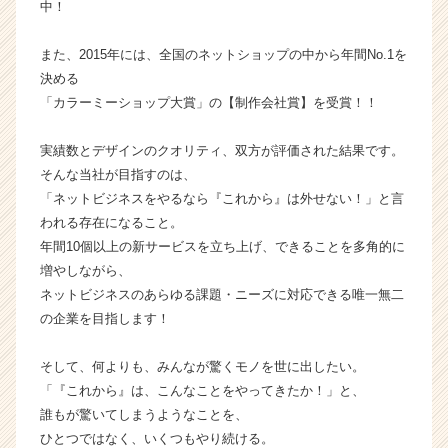
中！
ー・
成
また、2015年には、全国のネットショップの中から年間No.1を
長
決める
企
業
「カラーミーショップ大賞」の【制作会社賞】を受賞！！
か
ら
実績数とデザインのクオリティ、双方が評価された結果です。
ス
そんな当社が目指すのは、
カ
「ネットビジネスをやるなら『これから』は外せない！」と言
ウ
われる存在になること。
ト
年間10個以上の新サービスを立ち上げ、できることを多角的に
が
届
増やしながら、
く
ネットビジネスのあらゆる課題・ニーズに対応できる唯一無二
就
の企業を目指します！
活
サ
そして、何よりも、みんなが驚くモノを世に出したい。
イ
「『これから』は、こんなことをやってきたか！」と、
ト
誰もが驚いてしまうようなことを、
チ
ア
ひとつではなく、いくつもやり続ける。