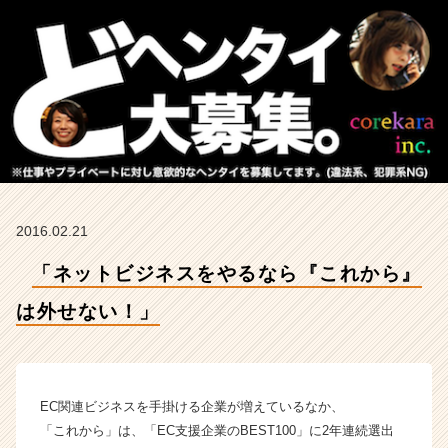
な
い！」
【株
式
会
社
こ
れ
か
ら
の
2016.02.21
タ
イ
「ネットビジネスをやるなら『これから』
ム
ラ
は外せない！」
イ
ン】
|
ベ
ン
EC関連ビジネスを手掛ける企業が増えているなか、
チ
「これから」は、「EC支援企業のBEST100」に2年連続選出
ャ