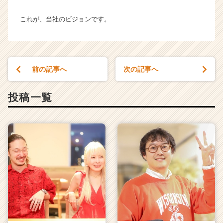
キ
ャ
これが、当社のビジョンです。
リ
ア
（C
h
e
前の記事へ
次の記事へ
e
r
投稿一覧
C
a
r
e
e
r）