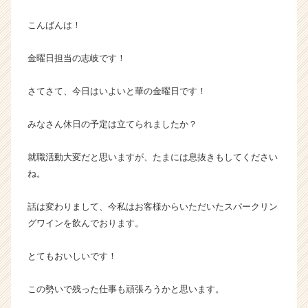
就
こんばんは！
活
サ
イ
金曜日担当の志岐です！
ト
チ
さてさて、今日はいよいと華の金曜日です！
ア
キ
みなさん休日の予定は立てられましたか？
ャ
リ
就職活動大変だと思いますが、たまには息抜きもしてください
ア
（C
ね。
h
e
話は変わりまして、今私はお客様からいただいたスパークリン
e
グワインを飲んでおります。
r
C
とてもおいしいです！
a
r
e
この勢いで残った仕事も頑張ろうかと思います。
e