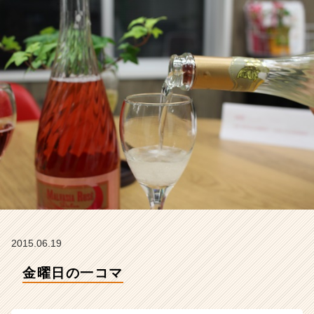
ラ
イ
ン】
|
ベ
ン
チ
ャ
ー・
成
長
企
業
か
ら
ス
カ
2015.06.19
ウ
ト
金曜日の一コマ
が
届
く