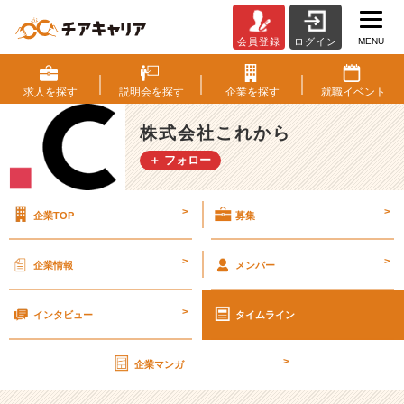
MENU
会員登録
ログイン
金
曜
日
求人を
探す
説明会を
探す
企業を
探す
就職
イベント
の
一
株式会社これから
コ
＋ フォロー
マ
【株
式
>
>
企業TOP
募集
会
社
こ
>
>
企業情報
メンバー
れ
か
>
ら
インタビュー
タイムライン
の
タ
>
企業マンガ
イ
ム