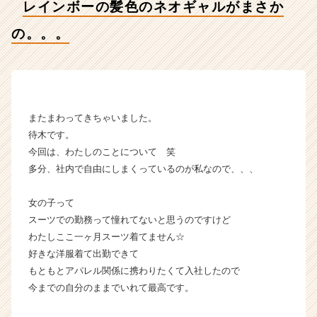
レインボーの髪色のネオギャルがまさか
長
企
の。。。
業
か
ら
ス
カ
ウ
またまわってきちゃいました。
ト
待木です。
が
今回は、わたしのことについて 笑
届
多分、社内で自由にしまくっているのが私なので、、、
く
就
女の子って
活
スーツでの勤務って憧れてないと思うのですけど
サ
イ
わたしここ一ヶ月スーツ着てません☆
ト
好きな洋服着て出勤できて
チ
もともとアパレル関係に携わりたくて入社したので
ア
今までの自分のままでいれて最高です。
キ
ャ