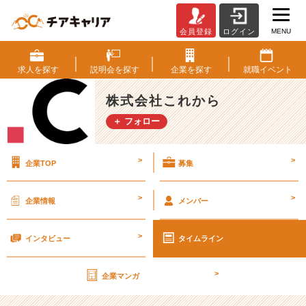
MENU
会員登録
ログイン
レ
イ
ン
求人を
探す
説明会を
探す
企業を
探す
就職
イベント
ボ
ー
株式会社これから
の
＋ フォロー
髪
色
の
>
>
企業TOP
募集
ネ
オ
ギ
>
>
企業情報
メンバー
ャ
ル
>
が
インタビュー
タイムライン
ま
さ
>
企業マンガ
か
の。。。