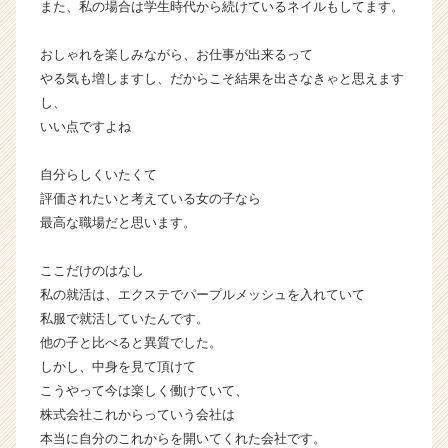
また、私の場合は学生時代から続けているネイルもしてます。
リ
ア
（C
おしゃれを楽しみながら、お仕事が出来るって
h
やる気も増しますし、だからこそ結果を出さなきゃと思えます
e
し、
e
いい点ですよね
r
C
自分らしくいたくて
a
評価されたいと考えている女の子なら
r
e
最高な職場だと思います。
e
r）
ここだけのはなし
私の就活は、エクステでパープルメッシュを入れていて
私服で就活していたんです。
他の子と比べると異質でした。
しかし、中身を見て頂けて
こうやって今は楽しく働けていて、
株式会社これからっていう会社は
本当に自分のこれからを開いてくれた会社です。