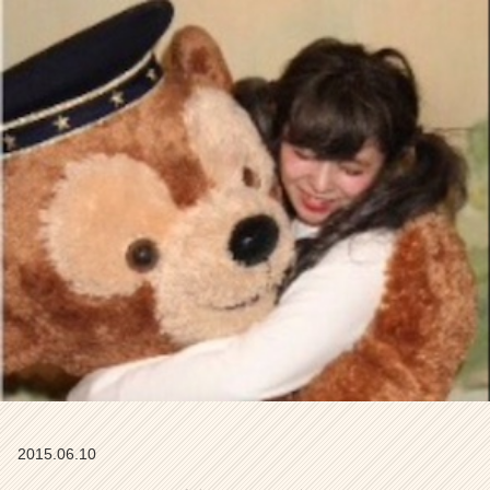
【株
式
会
社
こ
れ
か
ら
の
タ
イ
ム
ラ
イ
ン】
|
ベ
ン
チ
ャ
2015.06.10
ー・
成