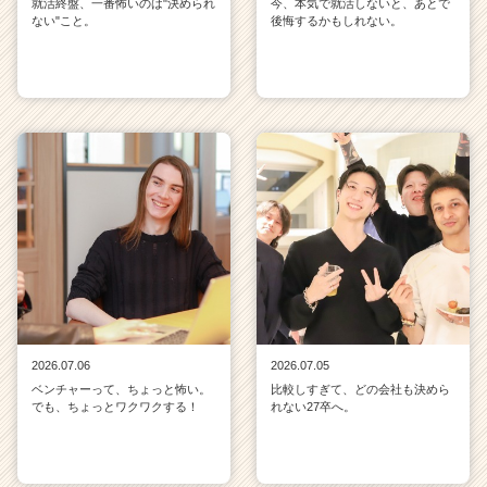
就活終盤、一番怖いのは"決められ
今、本気で就活しないと、あとで
ない"こと。
後悔するかもしれない。
2026.07.06
2026.07.05
ベンチャーって、ちょっと怖い。
比較しすぎて、どの会社も決めら
でも、ちょっとワクワクする！
れない27卒へ。