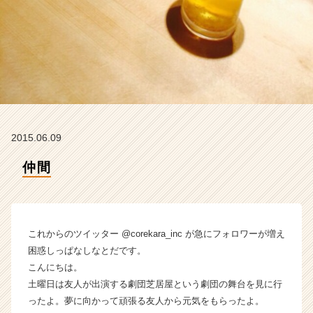
チ
ア
キ
ャ
リ
ア
（C
h
e
2015.06.09
e
r
仲間
C
a
r
e
e
これからのツイッター @corekara_inc が急にフォロワーが増え
r）
困惑しっぱなしなとだです。
こんにちは。
土曜日は友人が出演する劇団芝居屋という劇団の舞台を見に行
ったよ。夢に向かって頑張る友人から元気をもらったよ。