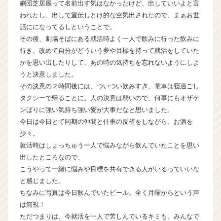
劇団芝居屋って名前出す気はなかったけど、出していいよと言
われたし、出して宣伝しとけ的な空気出されたので、まぁお世
話にになってるしということで。
その後、劇場そばにある就活時よく一人で飲みに行った飲みに
行き、改めて自分がどういう夢や目標を持って就活をしていた
かを思い出したりして、あの時の気持ちを忘れないようにしよ
うと決意しました。
その決意の２時間後には、ついつい飲みすぎ、電車は寝過ごし
タクシーで帰ることに。人の決意は弱いので、何事にもオザケ
ンばりに強い気持ち強い愛が大事だなと思いました。
今日は今日とて同期の仲間と仕事の反省をしながら、お酒を
少々。
就活時はしょっちゅう一人で悩みながら飲んでいたことを思い
出したところなので、
こうやって一緒に悩みや目標を共有できる人がいるっていいな
と感じました。
ちなみに写真は今日飲んでいたビール。全く月曜からという声
は無視！
ただつまりは、今就活を一人で苦しんでいるキミも、みんなで