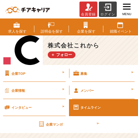
MENU
会員登録
ログイン
仲
間
【株
求人を
探す
説明会を
探す
企業を
探す
就職
イベント
式
会
株式会社これから
社
＋ フォロー
こ
れ
か
>
>
企業TOP
募集
ら
の
タ
>
>
企業情報
メンバー
イ
ム
>
ラ
インタビュー
タイムライン
イ
ン】
>
企業マンガ
|
ベ