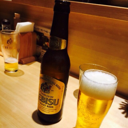
ン
チ
ャ
ー・
成
長
企
業
か
ら
ス
カ
ウ
ト
が
届
く
就
活
サ
イ
ト