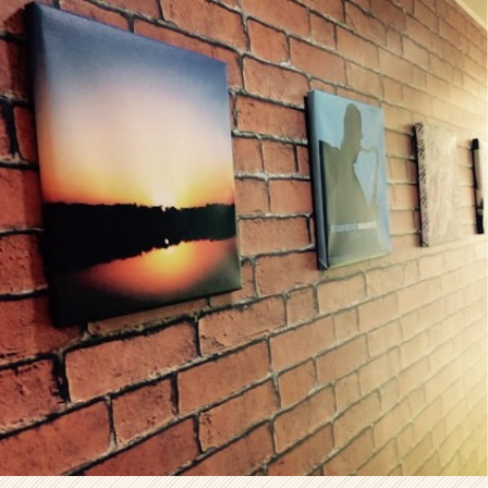
ラ
イ
ン】
|
ベ
ン
チ
ャ
ー・
成
長
企
業
か
ら
ス
カ
ウ
ト
が
届
く