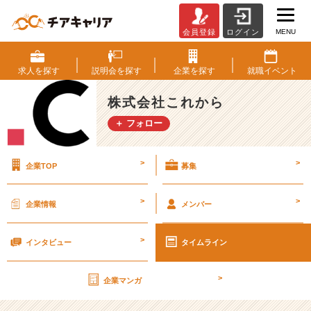
MENU
会員登録
ログイン
お
気
に
求人を
探す
説明会を
探す
企業を
探す
就職
イベント
入
り
株式会社これから
の
＋ フォロー
壁
【株
式
>
>
企業TOP
募集
会
社
こ
>
>
企業情報
メンバー
れ
か
>
ら
インタビュー
タイムライン
の
タ
>
企業マンガ
イ
ム