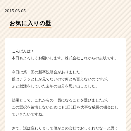
就
2015.06.05
活
サ
お気に入りの壁
イ
ト
チ
ア
キ
こんばんは！
ャ
本日もよろしくお願いします。株式会社これからの志岐です。
リ
ア
今日は第一回の新卒説明会がありました！
（C
h
僕はチラッとしか見てないので何とも言えないのですが、
e
ふと就活をしていた去年の自分を思い出しました。
e
r
結果として、これからの一員になることを選びましたが、
C
この選択を後悔しないためにも1日1日を大事な成長の機会にし
a
ていきたいですね。
r
e
e
さて、話は変わりまして僕がこの会社でおしゃれだなーと思う