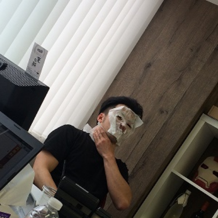
ン】
|
ベ
ン
チ
ャ
ー・
成
長
企
業
か
ら
ス
カ
ウ
ト
が
届
く
就
活