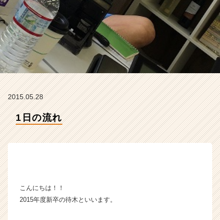
サ
イ
ト
チ
ア
キ
ャ
リ
ア
2015.05.28
（C
h
1日の流れ
e
e
r
C
a
r
e
こんにちは！！
e
2015年度新卒の待木といいます。
r）