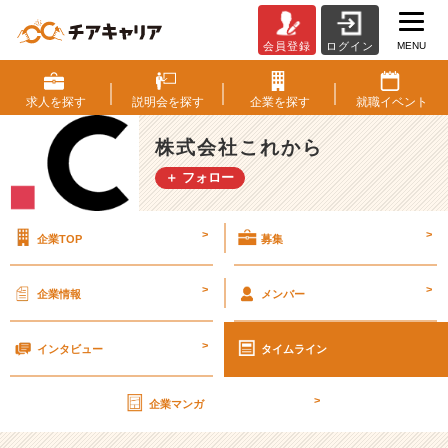
MENU
会員登録
ログイン
1
日
の
求人を
探す
説明会を
探す
企業を
探す
就職
イベント
流
れ
株式会社これから
【株
＋ フォロー
式
会
社
>
>
企業TOP
募集
こ
れ
か
>
>
企業情報
メンバー
ら
の
>
タ
インタビュー
タイムライン
イ
ム
>
企業マンガ
ラ
イ