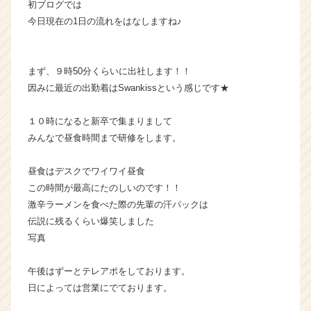
初ブログでは
今日現在の1日の流れをはなしますね♪
まず、９時50分くらいに出社します！！
因みに最近の出勤着はSwankissという感じです★
１０時になると新卒で集まりまして
みんなで昼食時間まで研修をします。
昼食はデスクでワイワイ昼食
この時間が最高にたのしいのです！！
激辛ラーメンを食べた際の先輩の汗パックは
伝説に残るくらい爆笑しました
写真
午後はずーとテレアポをしております。
日によっては営業にでております。