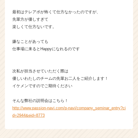
最初はテレアポが怖くて仕方なかったのですが、
先輩方が優しすぎて
楽しくて仕方ないです。
嫌なことがあっても
仕事場に来るとHappyになれるのです
次私が担当させていただく際は
優しいわたしのチームの先輩お二人をご紹介します！
イケメンですのでご期待ください
そんな弊社の説明会はこちら！
http://www.passion-navi.com/p-navi/company_seminar_entry?ci
d=2944&eid=8773