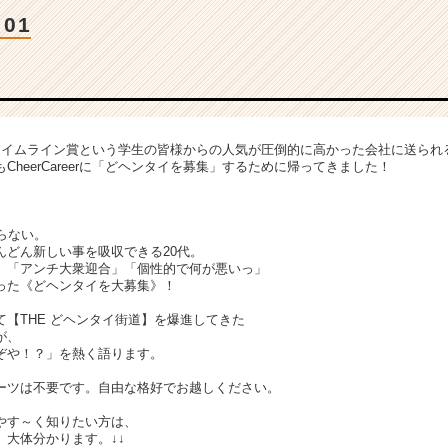
01
erからタイムライン賞という学生の皆様からの人気が圧倒的に高かった会社に送ら
CheerCareerに「どヘンタイを募集」するために帰ってきました！
らない。
んどん新しい事を吸収できる20代。
」「アンチ大衆迎合」「個性的で何が悪いっ」
った《どヘンタイを大募集》！
【THE どヘンタイ街道】を爆進してきた
が、
ぞや！？」を熱く語ります。
ーツは不要です。自由な格好でお越しください。
やす～く知りたい方は、
。大体分かります。↓↓