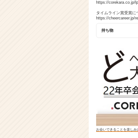
ア
https://corekara.co.jp/lp
キ
タイムライン賞受賞に
ャ
https://cheercareer.jp/r
リ
ア
持ち物
（C
h
e
e
r
C
a
r
e
e
r）
お会いできることを楽しみ