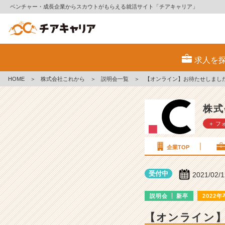
ベンチャー・成長企業からスカウトがもらえる就活サイト「チアキャリア」
株
式
求人を
会
社
HOME
＞
株式会社これから
＞
説明会一覧
＞
【オンライン】お待たせしました！
こ
れ
か
株式
ら
＋ フ
の
説
明
企業TOP
会
詳
受付中
2021/02/
細
|
説明会
新卒
2022年
ベ
ン
【オンライン】
チ