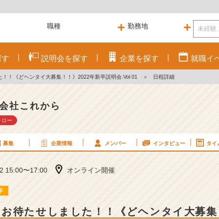
探す
説明会を
探す
企業を
探す
就職
イ
！《どヘンタイ大募集！！》2022年新卒説明会.Vol 01
＞
日程詳細
会社これから
ォロー
募集
企業情報
メンバー
インタビュー
タイ
12 15:00〜17:00
オンライン開催
卒
お待たせしました！！《どヘンタイ大募集！