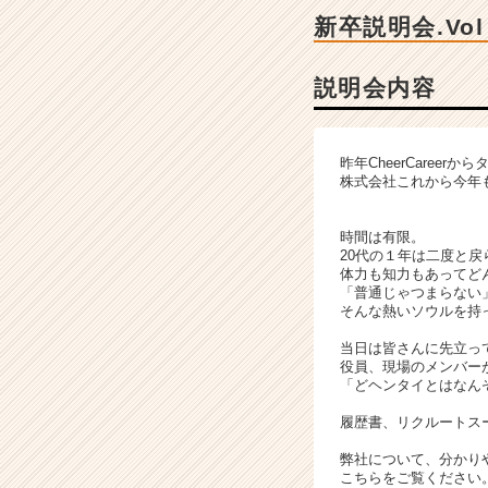
ャ
新卒説明会.Vol 
ー・
成
長
説明会内容
企
業
か
昨年CheerCare
ら
株式会社これから今年も
ス
カ
時間は有限。
ウ
20代の１年は二度と戻
ト
体力も知力もあってど
が
「普通じゃつまらない
届
そんな熱いソウルを持
く
当日は皆さんに先立って
就
役員、現場のメンバー
活
「どヘンタイとはなん
サ
履歴書、リクルートス
イ
ト
弊社について、分かり
チ
こちらをご覧ください