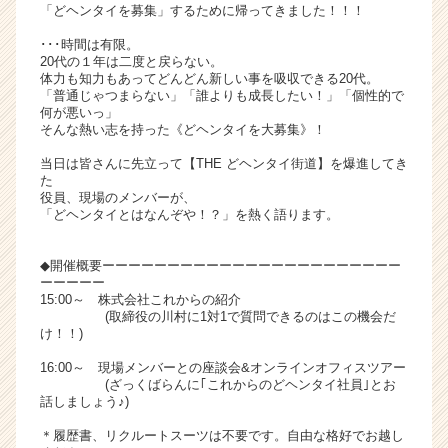
「どヘンタイを募集」するために帰ってきました！！！
ャ
リ
･･･時間は有限。
ア
20代の１年は二度と戻らない。
体力も知力もあってどんどん新しい事を吸収できる20代。
（C
「普通じゃつまらない」「誰よりも成長したい！」「個性的で
h
何が悪いっ」
e
そんな熱い志を持った《どヘンタイを大募集》！
e
当日は皆さんに先立って【THE どヘンタイ街道】を爆進してき
r
た
C
役員、現場のメンバーが、
a
「どヘンタイとはなんぞや！？」を熱く語ります。
r
e
◆開催概要ーーーーーーーーーーーーーーーーーーーーーーー
e
ーーーーー
r）
15:00～ 株式会社これからの紹介
(取締役の川村に1対1で質問できるのはこの機会だ
け！！)
16:00～ 現場メンバーとの座談会&オンラインオフィスツアー
(ざっくばらんに｢これからのどヘンタイ社員｣とお
話しましょう♪)
＊履歴書、リクルートスーツは不要です。自由な格好でお越し