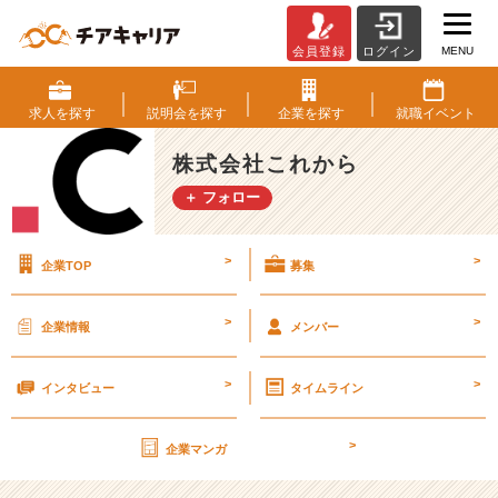
MENU
会員登録
ログイン
株
式
会
求人を
探す
説明会を
探す
企業を
探す
就職
イベント
社
こ
株式会社これから
れ
＋ フォロー
か
ら
の
>
>
企業TOP
募集
説
明
会
>
>
企業情報
メンバー
詳
細
>
>
|
インタビュー
タイムライン
ベ
ン
>
企業マンガ
チ
ャ