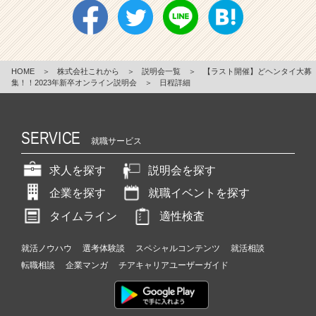
HOME
＞
株式会社これから
＞
説明会一覧
＞
【ラスト開催】どヘンタイ大募
集！！2023年新卒オンライン説明会
＞
日程詳細
SERVICE
就職サービス
求人を探す
説明会を探す
企業を探す
就職イベントを探す
タイムライン
適性検査
就活ノウハウ
選考体験談
スペシャルコンテンツ
就活相談
転職相談
企業マンガ
チアキャリアユーザーガイド