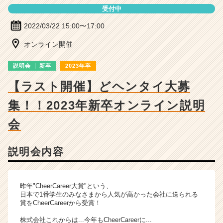
ー・
受付中
成
長
2022/03/22 15:00〜17:00
企
業
オンライン開催
か
ら
説明会
新卒
2023年卒
ス
【ラスト開催】どヘンタイ大募
カ
ウ
集！！2023年新卒オンライン説明
ト
が
会
届
く
就
説明会内容
活
サ
イ
昨年"CheerCareer大賞"という、
ト
日本で1番学生のみなさまから人気が高かった会社に送られる
チ
賞をCheerCareerから受賞！
ア
株式会社これからは...今年もCheerCareerに...
キ