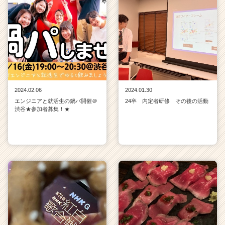
か
ら
ス
カ
ウ
ト
が
届
2024.02.06
2024.01.30
く
エンジニアと就活生の鍋パ開催＠
24卒 内定者研修 その後の活動
就
渋谷★参加者募集！★
活
サ
イ
ト
チ
ア
キ
ャ
リ
ア
（C