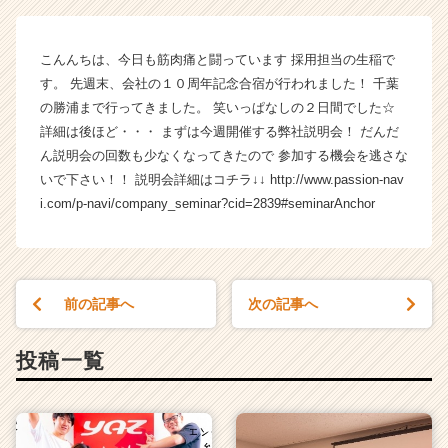
会
社
Y
こんんちは、今日も筋肉痛と闘っています 採用担当の生稲で
A
す。 先週末、会社の１０周年記念合宿が行われました！ 千葉
Z
の勝浦まで行ってきました。 笑いっぱなしの２日間でした☆
の
タ
詳細は後ほど・・・ まずは今週開催する弊社説明会！ だんだ
イ
ん説明会の回数も少なくなってきたので 参加する機会を逃さな
ム
いで下さい！！ 説明会詳細はコチラ↓↓ http://www.passion-nav
ラ
i.com/p-navi/company_seminar?cid=2839#seminarAnchor
イ
ン】
|
ベ
ン
前の記事へ
次の記事へ
チ
ャ
投稿一覧
ー・
成
長
企
業