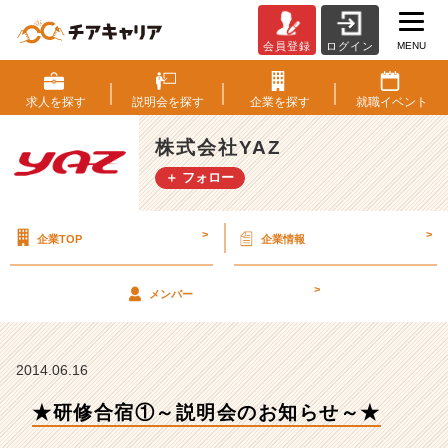
MENU
会員登録
ログイン
★
研
修
求人を
探す
説明会を
探す
企業を
探す
就職
イベント
合
宿
株式会社YAZ
①
＋ フォロー
～
説
明
>
>
企業TOP
企業情報
会
の
お
>
メンバー
知
ら
せ
～
2014.06.16
★
★研修合宿①～説明会のお知らせ～★
【株
式