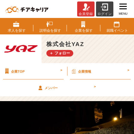
MENU
会員登録
ログイン
暁
に
未
求人を
探す
説明会を
探す
企業を
探す
就職
イベント
来
を、
株式会社YAZ
未
＋ フォロー
明
に
過
>
>
企業TOP
企業情報
去
を
想
>
メンバー
う
【株
式
会
社
Y
A