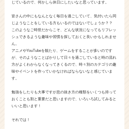
じているので、何かしら休日にしたいなと思っています。
C
a
r
皆さんの中にもなんとなく毎日を過ごしていて、気付いたら同
e
じようなことをしている方もいるのではないでしょうか？？
e
このようなご時世だからこそ、どんな状況になってもリフレッ
r）
シュできるような趣味や習慣を探しておくと良いかもしれませ
ん。
アニメやYouTubeを観たり、ゲームをすることが多いのです
が、そのようなことばかりして日々を過ごしていると時の流れ
方がよくわからなくなってきくるので、時々別のカテゴリの趣
味やイベントを作っていかなければならないなと感じていま
す。
勉強をしたりも大事ですが息の抜き方の種類をいくつも持って
おくことも割と重要だと思いますので、いろいろ試してみると
いいと思います！
それでは！