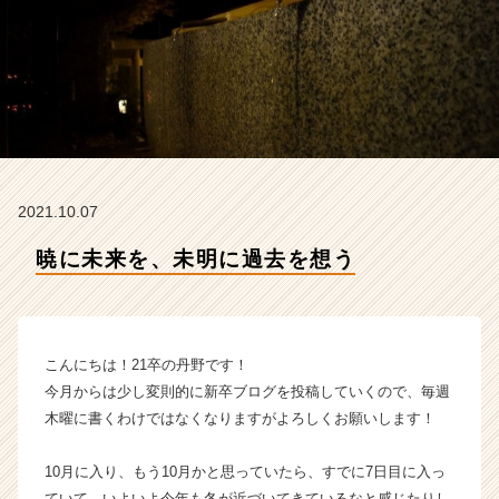
Z
の
タ
イ
ム
ラ
イ
ン】
|
2021.10.07
ベ
ン
暁に未来を、未明に過去を想う
チ
ャ
ー・
成
長
こんにちは！21卒の丹野です！
企
今月からは少し変則的に新卒ブログを投稿していくので、毎週
業
木曜に書くわけではなくなりますがよろしくお願いします！
か
ら
10月に入り、もう10月かと思っていたら、すでに7日目に入っ
ス
カ
ていて、いよいよ今年も冬が近づいてきているなと感じたりし