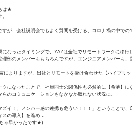
ちは★
す。
ですが、会社説明会でもよく質問を受ける、コロナ禍の中でのY
禍になったタイミングで、YAZは全社でリモートワークに移行
管理部のメンバーももちろんですが、エンジニアメンバーも、
宣言によりますが、出社とリモートを掛け合わせた【ハイブリッ
ークになったことで、社員同士の関係性も必然的に【希薄】に
からのコミュニケーションもなかなか取れない状況に。
マズイ！、メンバー感の連携も危うい！！！」ということで、C
ィスの導入】を進め…
ちゃ早かったです★)