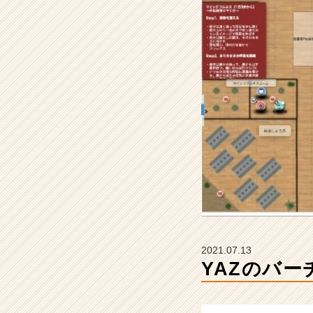
A
Z
の
タ
イ
ム
ラ
イ
ン】
|
ベ
ン
チ
ャ
ー・
成
長
2021.07.13
企
YAZのバ
業
か
ら