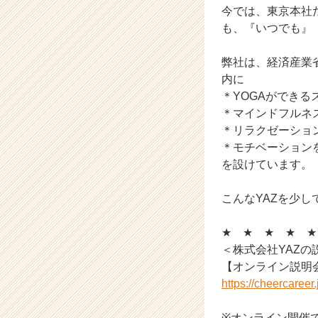
今では、東京本社
r
も、『いつでも』
C
a
r
弊社は、経済産業
e
内に
e
＊YOGAができる
r）
＊マインドフルネス
＊リラクゼーショ
＊モチベーションを
を設けています。
こんなYAZを少
★ ★ ★ ★ ★
＜株式会社YAZの
【オンライン説明
https://cheercaree
※オンライン開催