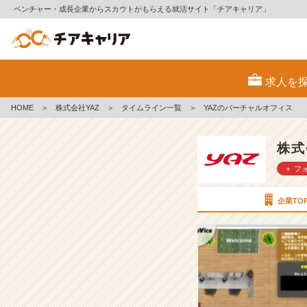
ベンチャー・成長企業からスカウトがもらえる就活サイト「チアキャリア」
Y
A
求人を
Z
の
HOME
＞
株式会社YAZ
＞
タイムライン一覧
＞
YAZのバーチャルオフィス
バ
ー
チ
株式
ャ
＋ フ
ル
オ
フ
企業TO
ィ
ス
【株
式
会
社
Y