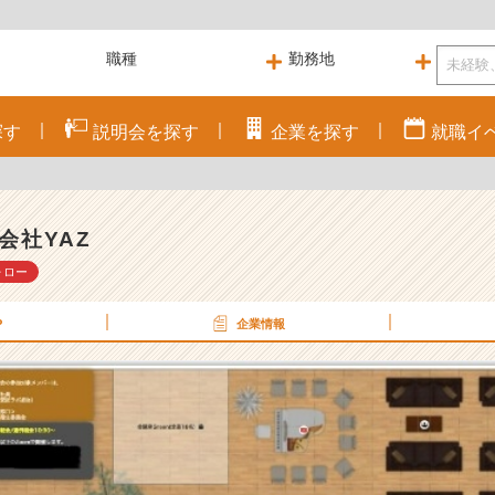
探す
説明会を
探す
企業を
探す
就職
イ
会社YAZ
ォロー
P
企業情報