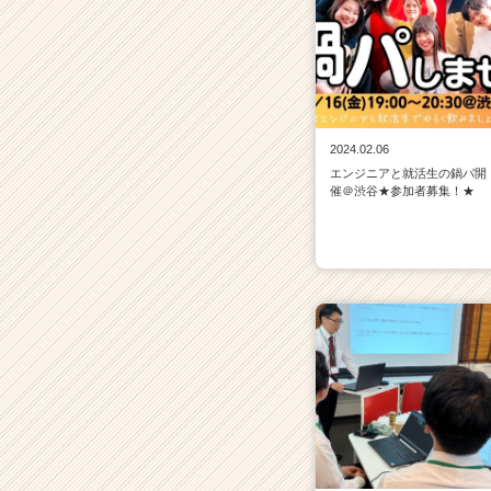
2024.02.06
エンジニアと就活生の鍋パ開
催＠渋谷★参加者募集！★