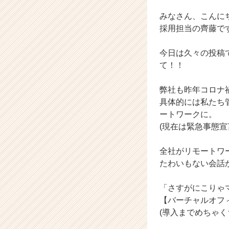
ス
カ
みなさん、こんに
ウ
採用担当の齊藤で
ト
が
今日は久々の投稿
届
て！！
く
就
活
弊社も昨年コロナ
サ
具体的には私たち
イ
ートワークに。
ト
(現在は緊急事態
チ
ア
全社がリモートワ
キ
たわいもない会話
ャ
リ
ア
「さすがにこりゃ
（C
【バーチャルオフ
h
(導入までめちゃく
e
e