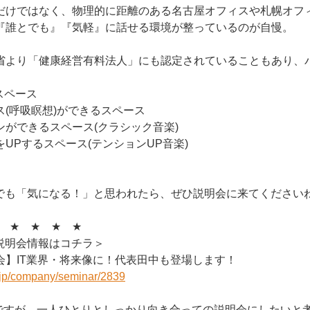
だけではなく、物理的に距離のある名古屋オフィスや札幌オフ
『誰とでも』『気軽』に話せる環境が整っているのが自慢。
省より「健康経営有料法人」にも認定されていることもあり、
スペース
(呼吸瞑想)ができるスペース
ンができるスペース(クラシック音楽)
UPするスペース(テンションUP音楽)
しでも「気になる！」と思われたら、ぜひ説明会に来てください
 ★ ★ ★ ★
説明会情報はコチラ＞
会】IT業界・将来像に！代表田中も登場します！
r.jp/company/seminar/2839
ですが、一人ひとりとしっかり向き合っての説明会にしたいと