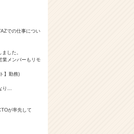
AZでの仕事につい
しました。
営業メンバーもリモ
ト】勤務)
なり…
TOが率先して