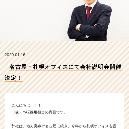
定！
【株
式
会
社
Y
A
Z
の
2020.01.16
タ
イ
名古屋・札幌オフィスにて会社説明会開催
ム
ラ
決定！
イ
ン】
|
ベ
ン
こんにちは！！！
チ
（株）YAZ採用担当の齊藤です。
ャ
ー・
弊社は、地方拠点の名古屋に続き、今年から札幌オフィスも設
成