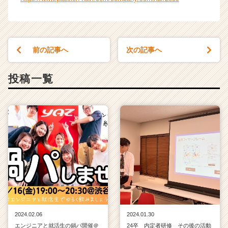
リ
ア
（C
h
e
前の記事へ
次の記事へ
e
r
投稿一覧
C
a
r
e
e
r）
2024.02.06
2024.01.30
エンジニアと就活生の鍋パ開催＠
24卒 内定者研修 その後の活動