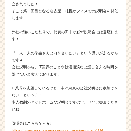
立されました！
長
そこで第一回目となる名古屋・札幌オフィスでの説明会を開催
企
業
します！
か
ら
弊社の強いこだわりで、代表の田中が必ず説明会には登壇しま
ス
す！
カ
ウ
『一人一人の学生さんと向き合いたい』という思いがあるから
ト
です★
が
届
会社説明から、IT業界のことや就活相談など話し合える時間を
く
設けたいと考えております。
就
活
IT業界を志望しているけど、中々東京の会社説明会に参加でき
サ
ない…という方！
イ
少人数制のアットホームな説明会ですので、ぜひご参加くださ
ト
いね
チ
ア
キ
説明会はこちらから★↓
ャ
https://www.passion-navi.com/company/seminar/2839