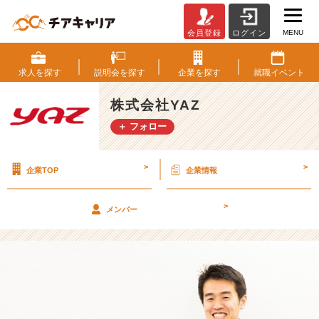
MENU
会員登録
ログイン
名
古
屋・
求人を
探す
説明会を
探す
企業を
探す
就職
イベント
札
幌
株式会社YAZ
オ
＋ フォロー
フ
ィ
ス
>
>
企業TOP
企業情報
に
て
会
>
メンバー
社
説
明
会
開
催
決