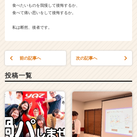
ア
食べたいものを我慢して後悔するか、
（C
食べて痛い思いをして後悔するか。
h
e
私は断然、後者です。
e
r
C
a
r
前の記事へ
次の記事へ
e
e
r）
投稿一覧