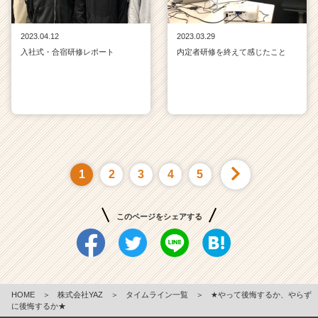
2023.04.12
2023.03.29
入社式・合宿研修レポート
内定者研修を終えて感じたこと
1
2
3
4
5
このページをシェアする
HOME
＞
株式会社YAZ
＞
タイムライン一覧
＞
★やって後悔するか、やらず
に後悔するか★