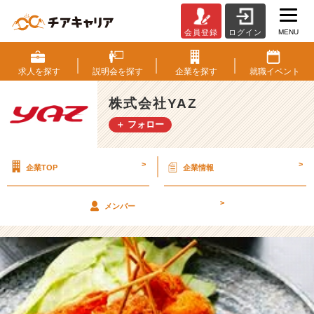
MENU
会員登録
ログイン
★
や
っ
求人を
探す
説明会を
探す
企業を
探す
就職
イベント
て
後
株式会社YAZ
悔
＋ フォロー
す
る
か、
>
>
企業TOP
企業情報
や
ら
ず
>
メンバー
に
後
悔
す
る
か
★