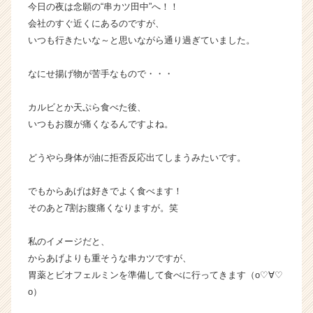
今日の夜は念願の“串カツ田中”へ！！
企
会社のすぐ近くにあるのですが、
業
いつも行きたいな～と思いながら通り過ぎていました。
か
ら
ス
なにせ揚げ物が苦手なもので・・・
カ
ウ
カルビとか天ぷら食べた後、
ト
いつもお腹が痛くなるんですよね。
が
届
どうやら身体が油に拒否反応出てしまうみたいです。
く
就
活
でもからあげは好きでよく食べます！
サ
そのあと7割お腹痛くなりますが。笑
イ
ト
私のイメージだと、
チ
からあげよりも重そうな串カツですが、
ア
胃薬とビオフェルミンを準備して食べに行ってきます（о♡∀♡
キ
ャ
о）
リ