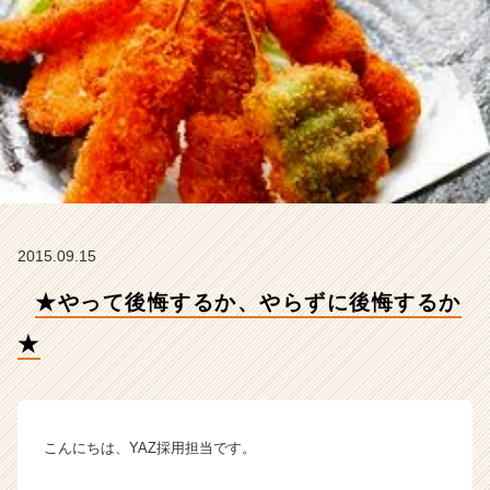
【株
式
会
社
Y
A
Z
の
タ
イ
ム
2015.09.15
ラ
イ
★やって後悔するか、やらずに後悔するか
ン】
|
★
ベ
ン
チ
ャ
ー・
こんにちは、YAZ採用担当です。
成
長