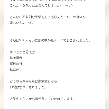
サ
これが年を取った証なんでしょうか(´；ω；')
イ
ト
どんなに不規則な生活をしても頑丈だったこの身体が。
チ
悲しいものです。
ア
キ
ャ
リ
今朝は5:30くらいに家の中が騒々しくて起こされました。
ア
（C
何ごとかと思えば、
h
毎年恒例、
e
家族旅行！
e
私以外！！
r
C
a
どうやら今年も私は家族旅行から
r
仲間はずれにされました。
e
e
大学生くらいから毎年置いていかれています。
r）