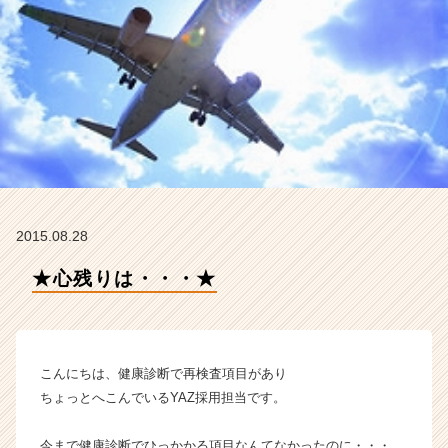
ン】
|
ベ
ン
チ
ャ
ー・
成
長
企
業
か
2015.08.28
ら
★心残りは・・・★
ス
カ
ウ
ト
が
こんにちは、健康診断で再検査項目があり
届
ちょっとへこんでいるYAZ採用担当です。
く
就
活
今まで健康診断でひっかかる項目なんてなかったのに・・・