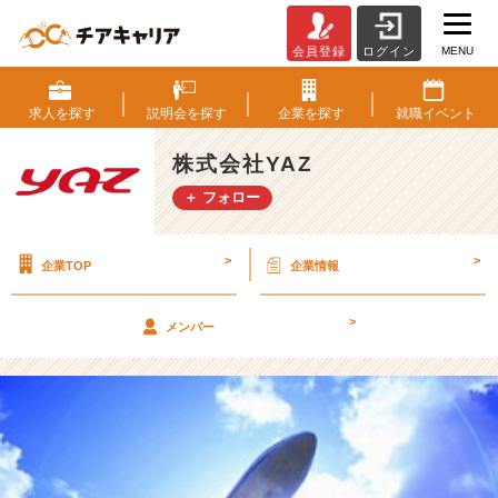
MENU
会員登録
ログイン
★
心
残
求人を
探す
説明会を
探す
企業を
探す
就職
イベント
り
は・・・
株式会社YAZ
★
＋ フォロー
【株
式
会
>
>
企業TOP
企業情報
社
Y
A
>
メンバー
Z
の
タ
イ
ム
ラ
イ