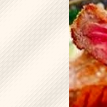
イ
ム
ラ
イ
ン】
|
ベ
ン
チ
ャ
ー・
成
長
企
業
か
ら
ス
カ
ウ
ト