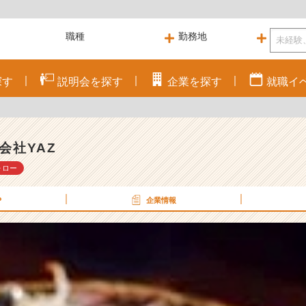
探す
説明会を
探す
企業を
探す
就職
イ
会社YAZ
ォロー
P
企業情報