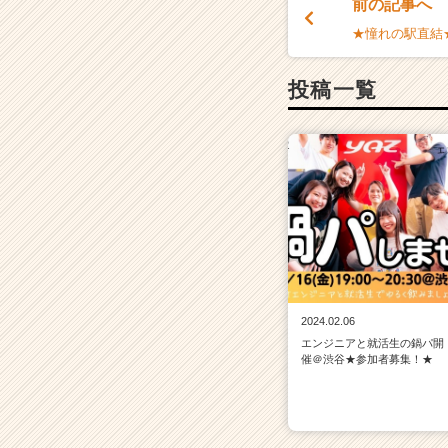
前の記事へ
★憧れの駅直結
投稿一覧
2024.02.06
エンジニアと就活生の鍋パ開
催＠渋谷★参加者募集！★