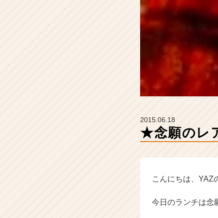
が
届
く
就
活
サ
イ
ト
チ
ア
キ
ャ
2015.06.18
リ
★念願のレ
ア
（C
h
e
e
こんにちは、YAZ
r
C
今日のランチは念願
a
r