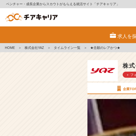
ベンチャー・成長企業からスカウトがもらえる就活サイト「チアキャリア」
★
念
求人を
願
の
HOME
＞
株式会社YAZ
＞
タイムライン一覧
＞
★念願のレアかつ★
レ
ア
か
株式
つ
＋ フ
★
【株
式
企業TO
会
社
Y
A
Z
の
タ