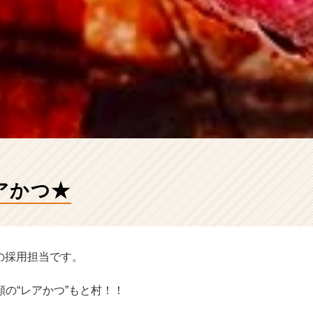
アかつ★
の採用担当です。
の“レアかつ”もと村！！