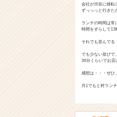
会社が渋谷に移転
e
ずっっっと行きた
e
r）
ランチの時間は常
時間をずらして13
それでも並んでる
でも少ない並びで
30分くらいでお
感想は・・・ぜひ
月1でもと村ランチD