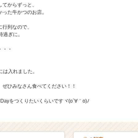
してからずっと、
かった牛かつのお店。
に行列なので、
時過ぎに。
・・・
、
店には入れました。
、ぜひみなさん食べてください！！
ayをつくりたいくらいですヾ(o´∀｀o)ﾉ