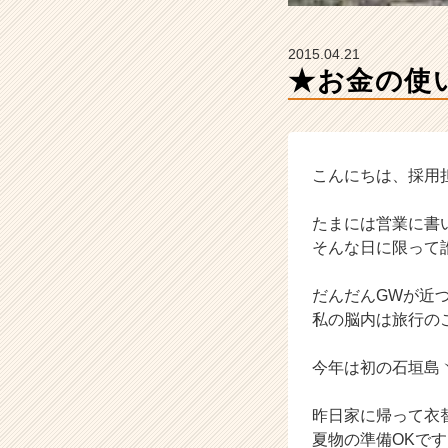
企
業
か
2015.04.21
ら
★お金の使
ス
カ
ウ
ト
が
こんにちは、採用
届
く
たまには営業に書
就
そんな日に限って
活
サ
だんだんGWが近
イ
私の脳内は旅行の
ト
チ
ア
今年は初の石垣島ヽ(ﾟ∀
キ
ャ
昨日家に帰って衣
リ
夏物の準備OKで
ア