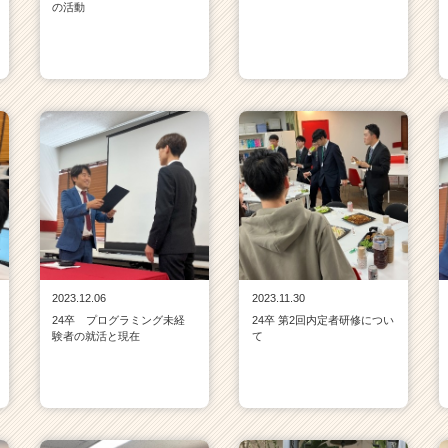
の活動
2023.12.06
2023.11.30
24卒 プログラミング未経
24卒 第2回内定者研修につい
験者の就活と現在
て