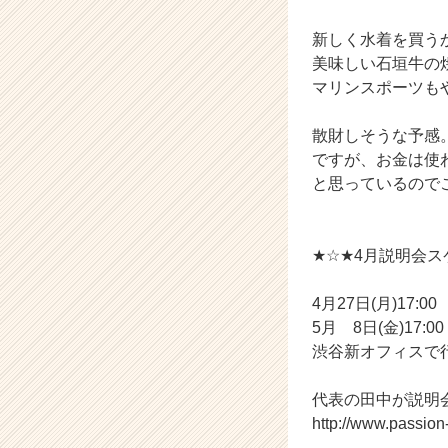
（C
新しく水着を買う
h
e
美味しい石垣牛の
e
マリンスポーツも
r
C
散財しそうな予感
a
ですが、お金は使
r
と思っているので
e
e
r）
★☆★4月説明会
4月27日(月)17:00
5月 8日(金)17:00
渋谷新オフィスで
代表の田中が説明
http://www.passio