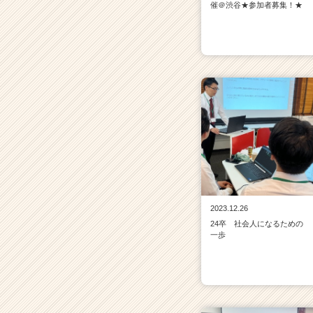
催＠渋谷★参加者募集！★
2023.12.26
24卒 社会人になるための
一歩