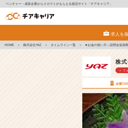
ベンチャー・成長企業からスカウトがもらえる就活サイト「チアキャリア」
★
お
求人を
金
の
HOME
＞
株式会社YAZ
＞
タイムライン一覧
＞
★お金の使い方～説明会追加
使
い
方
株式
～
＋ フ
説
明
会
企業TO
追
加
開
催
～
★
【株