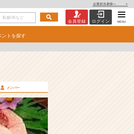
企業担当者様へ
>
会員登録
ログイン
MENU
ベント
を探す
メンバー