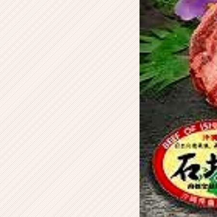
式
会
社
Y
A
Z
の
タ
イ
ム
ラ
イ
ン】
|
ベ
ン
チ
ャ
ー・
成
長