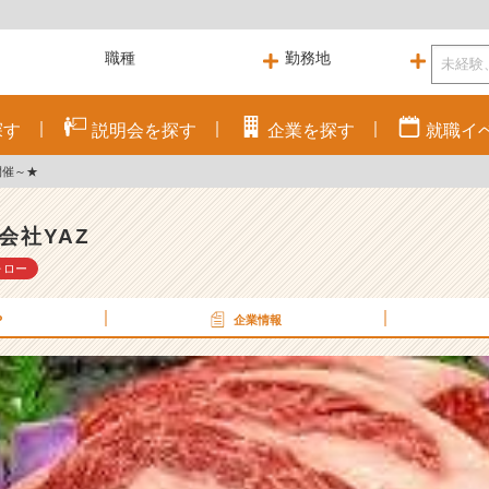
探す
説明会を
探す
企業を
探す
就職
イ
開催～★
会社YAZ
ォロー
P
企業情報