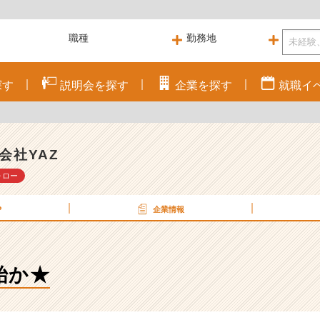
探す
説明会を
探す
企業を
探す
就職
イ
会社YAZ
ォロー
P
企業情報
始か★