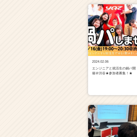
e
r）
2024.02.06
エンジニアと就活生の鍋パ開
催＠渋谷★参加者募集！★