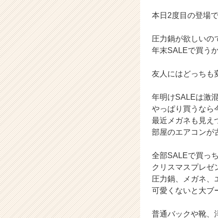
ム
本日2度目の登場で
ラ
イ
ン】
圧力鍋が欲しいの
|
年末SALEで買う
ベ
ン
友人にはどっちも
チ
ャ
年明けSALEは激
ー・
成
やっぱり買うなら
長
最近メガネも見え
企
部屋のエアコンが
業
か
全部SALEで買っ
ら
クリスマスプレゼ
ス
圧力鍋、メガネ、
カ
ウ
可愛くないと大ブ
ト
が
普通バックや靴、