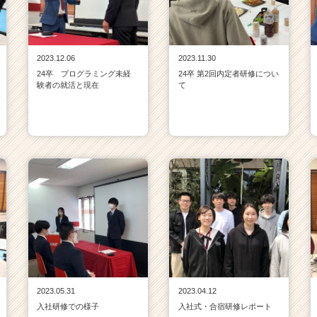
2023.12.06
2023.11.30
24卒 プログラミング未経
24卒 第2回内定者研修につい
験者の就活と現在
て
2023.05.31
2023.04.12
入社研修での様子
入社式・合宿研修レポート