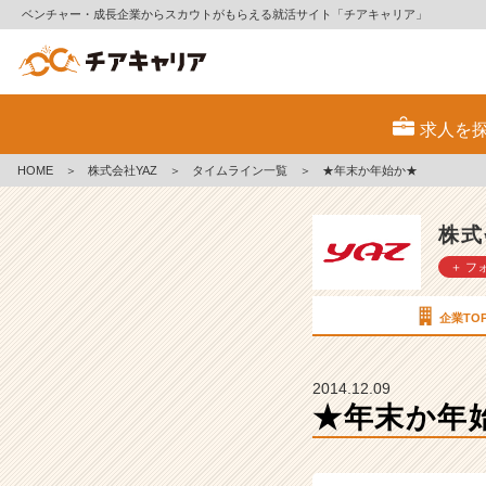
ベンチャー・成長企業からスカウトがもらえる就活サイト「チアキャリア」
★
年
求人を
末
か
HOME
＞
株式会社YAZ
＞
タイムライン一覧
＞
★年末か年始か★
年
始
か
株式
★
＋ フ
【株
式
会
企業TO
社
Y
A
2014.12.09
Z
★年末か年
の
タ
イ