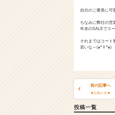
届
く
自分のご褒美に可
就
活
ちなみに弊社の営
サ
イ
年末のSALEで
ト
チ
それまではコート
ア
若いな～(๑º ﾛ º๑)
キ
ャ
リ
ア
（C
h
e
前の記事へ
e
r
★お知らせ★
C
a
投稿一覧
r
e