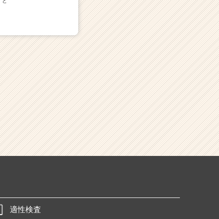
と
適性検査