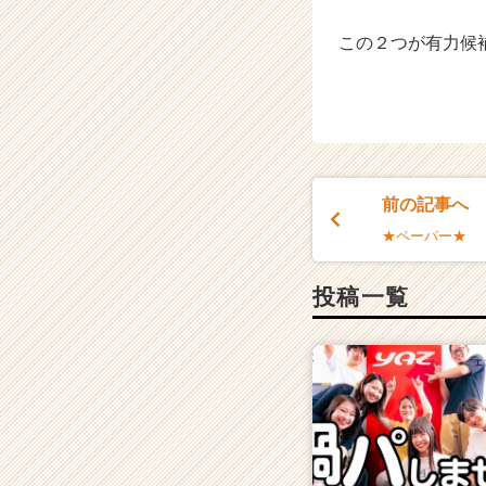
ト
が
この２つが有力候
届
く
就
活
サ
イ
ト
前の記事へ
チ
ア
★ペーパー★
キ
ャ
投稿一覧
リ
ア
（C
h
e
e
r
C
a