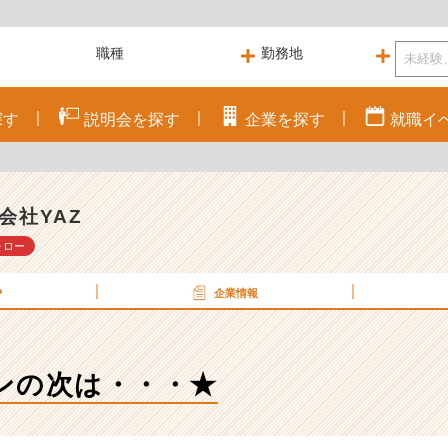
探す
説明会を
探す
企業を
探す
就職
イ
会社YAZ
ォロー
P
企業情報
ンの次は・・・★