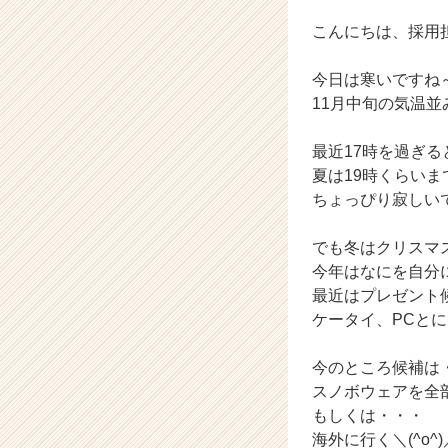
タ
こんにちは、採用
イ
ム
ラ
今日は寒いですね
イ
11月中旬の気温
ン】
|
最近17時を過ぎ
ベ
夏は19時くらい
ン
ちょっぴり寂しいですね
チ
ャ
ー・
でも冬はクリスマスが
成
今年はなにを自分
長
最近はプレゼント
企
ケータイ、PCと
業
か
今のところ候補は
ら
ス
スノボウェアを全部
カ
もしくは・・・
ウ
海外に行く＼(^o^)