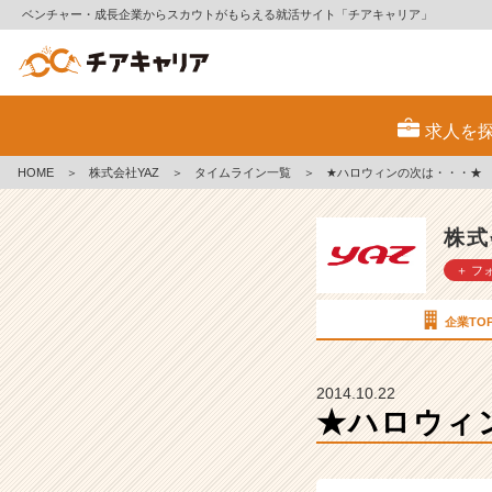
ベンチャー・成長企業からスカウトがもらえる就活サイト「チアキャリア」
★
ハ
求人を
ロ
ウ
HOME
＞
株式会社YAZ
＞
タイムライン一覧
＞
★ハロウィンの次は・・・★
ィ
ン
の
株式
次
＋ フ
は・・・
★
【株
企業TO
式
会
社
2014.10.22
Y
★ハロウィ
A
Z
の