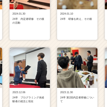
2024.01.30
2024.01.10
24卒 内定者研修 その後
24卒 研修を終え、その後
の活動
2023.12.06
2023.11.30
24卒 プログラミング未経
24卒 第2回内定者研修につい
験者の就活と現在
て