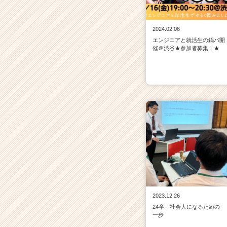
r
e
2024.02.06
e
r）
エンジニアと就活生の鍋パ開
催＠渋谷★参加者募集！★
2023.12.26
24卒 社会人になるための
一歩