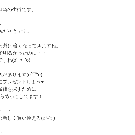
担当の生稲です。
～
並みだそうです。
ると外は暗くなってきますね。
まで明るかったのに・・・
(o´･ｪ･'o)
あります(o´罒'o)
にプレゼントしよう♥
候補を探すために
にらめっこしてます！
・・・
新しく買い換える(≧▽≦)
／