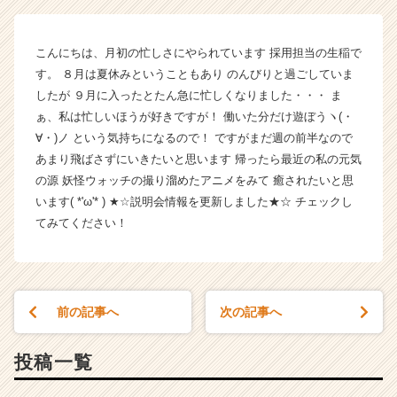
イ
ム
ラ
こんにちは、月初の忙しさにやられています 採用担当の生稲で
イ
す。 ８月は夏休みということもあり のんびりと過ごしていま
ン】
したが ９月に入ったとたん急に忙しくなりました・・・ ま
|
ベ
ぁ、私は忙しいほうが好きですが！ 働いた分だけ遊ぼうヽ(・
ン
∀・)ノ という気持ちになるので！ ですがまだ週の前半なので
チ
あまり飛ばさずにいきたいと思います 帰ったら最近の私の元気
ャ
の源 妖怪ウォッチの撮り溜めたアニメをみて 癒されたいと思
ー・
います( *'ω'* ) ★☆説明会情報を更新しました★☆ チェックし
成
てみてください！
長
企
業
か
ら
前の記事へ
次の記事へ
ス
カ
ウ
投稿一覧
ト
が