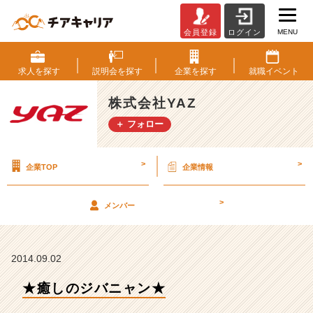
MENU
会員登録
ログイン
★
癒
し
求人を
探す
説明会を
探す
企業を
探す
就職
イベント
の
ジ
株式会社YAZ
バ
＋ フォロー
ニ
ャ
ン
>
>
企業TOP
企業情報
★
【株
式
>
メンバー
会
社
Y
A
2014.09.02
Z
★癒しのジバニャン★
の
タ