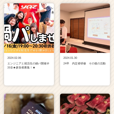
届
く
就
活
サ
イ
ト
チ
ア
キ
2024.02.06
2024.01.30
ャ
リ
エンジニアと就活生の鍋パ開催＠
24卒 内定者研修 その後の活動
渋谷★参加者募集！★
ア
（C
h
e
e
r
C
a
r