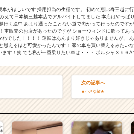
愛車がほしいです 採用担当の生稲です。 初めて恵比寿三越に行
 こうみえて日本橋三越本店でアルバイトしてました 本店はやっぱ
三越行く途中 あまり通ったことない道で向かって行ったのですが
♥) と！車販売のお店があったのですが ショーウィンドに飾ってあ
かわでした！！！！ 運転はあんまり好きじゃありませんが、 
 と思えるほど可愛かったんです！ 家の車を買い替えるみたいな
います！笑 でも私が一番乗りたい車は・・・ ポルシャ３５６A
次の記事へ
★小さな敵★