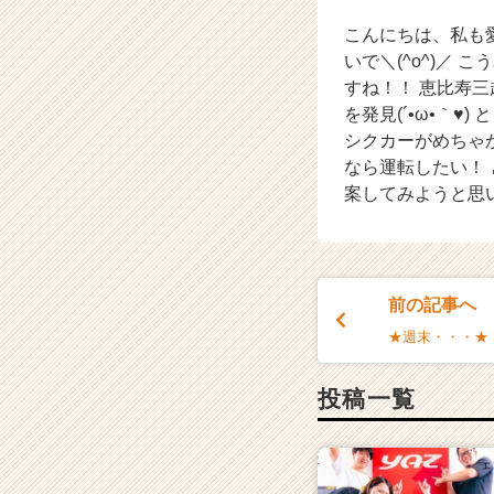
|
こんにちは、私も
ベ
ン
いで＼(^o^)／
チ
すね！！ 恵比寿
ャ
を発見(´•ω•｀
ー・
シクカーがめちゃ
成
なら運転したい！
長
案してみようと思
企
業
か
ら
ス
前の記事へ
カ
ウ
★週末・・・★
ト
が
投稿一覧
届
く
就
活