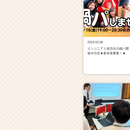
サ
イ
ト
チ
ア
キ
ャ
2024.02.06
リ
エンジニアと就活生の鍋パ開
ア
催＠渋谷★参加者募集！★
（C
h
e
e
r
C
a
r
e
e
r）