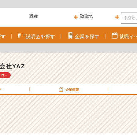
探す
説明会を
探す
企業を
探す
就職
イ
会社YAZ
ォロー
P
企業情報