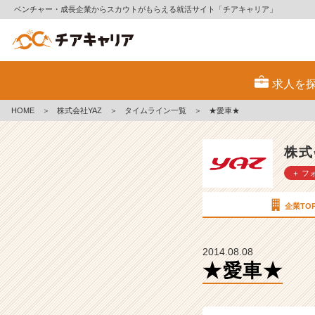
ベンチャー・成長企業からスカウトがもらえる就活サイト「チアキャリア」
★
愛
求人を
車
★
HOME
＞
株式会社YAZ
＞
タイムライン一覧
＞
★愛車★
【株
式
会
株式
社
＋ フ
Y
A
Z
企業TO
の
タ
イ
2014.08.08
ム
★愛車★
ラ
イ
ン】