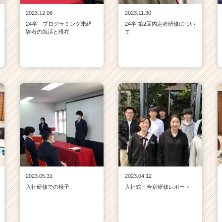
2023.12.06
2023.11.30
24卒 プログラミング未経
24卒 第2回内定者研修につい
験者の就活と現在
て
2023.05.31
2023.04.12
入社研修での様子
入社式・合宿研修レポート